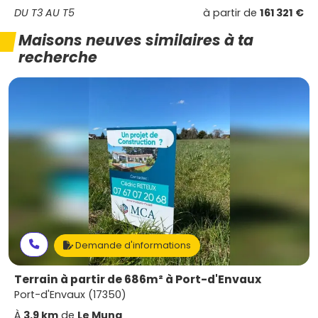
DU T3 AU T5
à partir de
161 321 €
Maisons neuves similaires à ta
recherche
Demande d'informations
Terrain à partir de 686m² à Port-d'Envaux
Port-d'Envaux (17350)
À
3.9 km
de
Le Mung