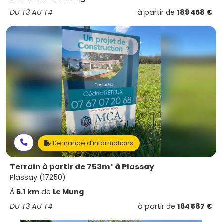
DU T3 AU T4
à partir de
189 458 €
Demande d'informations
Terrain à partir de 753m² à Plassay
Plassay (17250)
À
6.1 km
de
Le Mung
DU T3 AU T4
à partir de
164 587 €