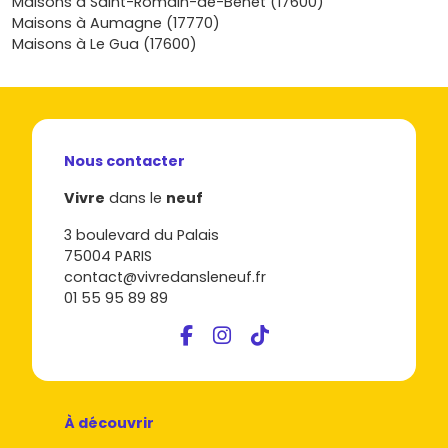
Maisons à Saint-Romain-de-Benet (17600)
neuf
, échange avec nos conseillers, et découvre les
Maisons à Aumagne (17770)
programmes disponibles pour transformer ton envie en
Maisons à Le Gua (17600)
une adresse qui te ressemble.
Nous contacter
Vivre
dans le
neuf
3 boulevard du Palais
75004 PARIS
contact@vivredansleneuf.fr
01 55 95 89 89
À découvrir