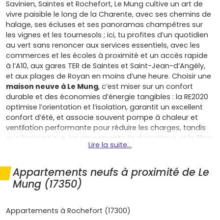
Savinien, Saintes et Rochefort, Le Mung cultive un art de
vivre paisible le long de la Charente, avec ses chemins de
halage, ses écluses et ses panoramas champêtres sur
les vignes et les tournesols ; ici, tu profites d’un quotidien
au vert sans renoncer aux services essentiels, avec les
commerces et les écoles à proximité et un accès rapide
à l’A10, aux gares TER de Saintes et Saint-Jean-d’Angély,
et aux plages de Royan en moins d’une heure. Choisir une
maison neuve à Le Mung
, c’est miser sur un confort
durable et des économies d’énergie tangibles : la RE2020
optimise l’orientation et l’isolation, garantit un excellent
confort d’été, et associe souvent pompe à chaleur et
ventilation performante pour réduire les charges, tandis
que l’acoustique, les rangements, la domotique et la fibre
Lire la suite...
(en cours de déploiement sur le territoire) rendent le
quotidien plus fluide. En tant que primo-accédant, tu
profites de
frais de notaire réduits
et, selon les
Appartements neufs à proximité de Le
décisions locales, d’une possible exonération partielle de
Mung (17350)
taxe foncière les premières années ; s’ajoutent les
garanties constructeur (parfait achèvement, biennale,
décennale
) qui sécurisent ton investissement, un vrai
Appartements à Rochefort (17300)