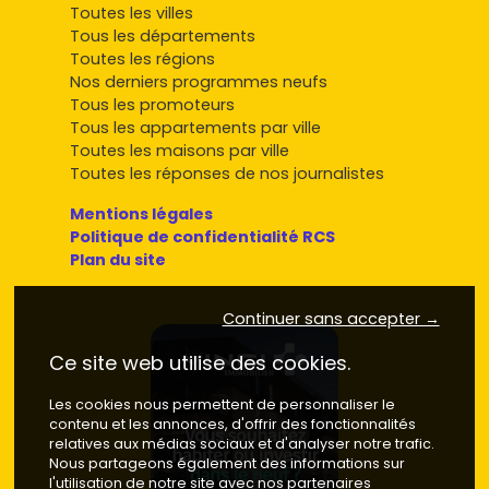
Toutes les villes
Tous les départements
Toutes les régions
Nos derniers programmes neufs
Tous les promoteurs
Tous les appartements par ville
Toutes les maisons par ville
Toutes les réponses de nos journalistes
Mentions légales
Politique de confidentialité RCS
Plan du site
Continuer sans accepter →
Ce site web utilise des cookies.
Les cookies nous permettent de personnaliser le
contenu et les annonces, d'offrir des fonctionnalités
relatives aux médias sociaux et d'analyser notre trafic.
Nous partageons également des informations sur
l'utilisation de notre site avec nos partenaires