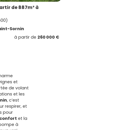
artir de 887m² à
600)
aint-Sornin
à partir de
260 000 €
charme
vignes et
rtée de volant
ations et les
nin
, c’est
r respirer, et
s pour
confort
et la
, pompe à