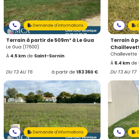
Demande d'informations
D
Terrain à partir de 509m² à Le Gua
Terrain à p
Le Gua (17600)
Chaillevet
Chaillevette
À
4.5 km
de
Saint-Sornin
À
6.4 km
de
DU T3 AU T6
à partir de
183 360 €
DU T3 AU T7
Demande d'informations
D