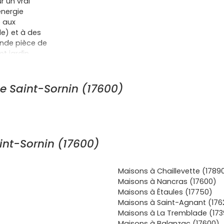
 un vrai
’énergie
e aux
e) et à des
rande pièce de
t jardin,
s
frais de
une éventuelle
is coups de
e Saint-Sornin (17600)
ventuelles
 Saint-
s, un coin
étravail et
u réponds à
int-Sornin (17600)
tées par le
es, vacance
la perspective
Maisons à Chaillevette (1789
la rareté des
Maisons à Nancras (17600)
s commodités
Maisons à Étaules (17750)
rces de
Maisons à Saint-Agnant (176
res de santé
Maisons à La Tremblade (173
es simples
Maisons à Balanzac (17600)