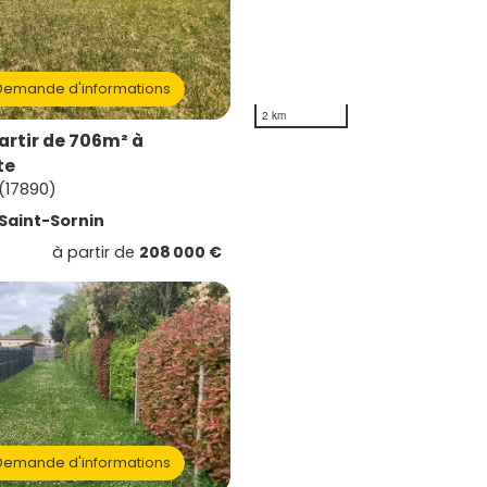
emande d'informations
2 km
artir de 706m² à
te
 (17890)
Saint-Sornin
à partir de
208 000 €
emande d'informations