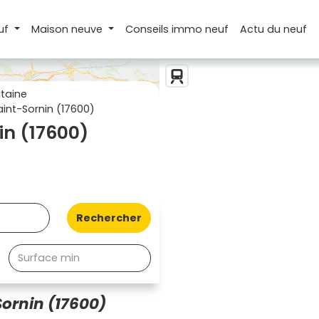
uf
Maison
neuve
Conseils
immo neuf
Actu
du neuf
taine
int-Sornin (17600)
in (17600)
Rechercher
ornin (17600)