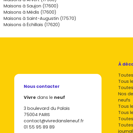
pour rejoindre les villes régionales, la gare la plus proche ou
Maisons à Saujon (17600)
d’activités. En bref, ici tu investis dans une qualité de vie du
Maisons à Médis (17600)
une maison prête à l’emploi, peu énergivore, sûre et confor
Maisons à Saint-Augustin (17570)
renoncer à la mobilité ni à la convivialité locale. Envie de pa
Maisons à Échillais (17620)
à la réalité ? Viens parcourir nos programmes, comparer les p
et les délais, puis choisis le terrain et la configuration qui te
sur Vivre dans le neuf, je t’aide à repérer en un clin d’œil la 
l’emplacement faits pour toi, et à concrétiser sereinement
ton investissement à Saint-Sornin.
À déco
Toutes 
Tous l
Nous contacter
Toutes
Nos de
Vivre
dans le
neuf
neufs
Tous l
3 boulevard du Palais
Tous l
75004 PARIS
Toutes
contact@vivredansleneuf.fr
Toutes
01 55 95 89 89
journal