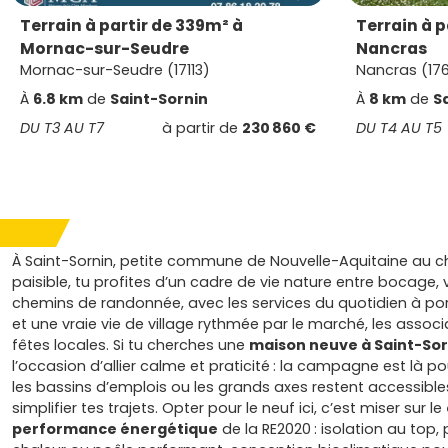
Terrain à partir de 339m² à
Terrain à p
Mornac-sur-Seudre
Nancras
Mornac-sur-Seudre (17113)
Nancras (17
À
6.8 km
de
Saint-Sornin
À
8 km
de
S
DU T3 AU T7
à partir de
230 860 €
DU T4 AU T5
À Saint-Sornin, petite commune de Nouvelle-Aquitaine au 
paisible, tu profites d’un cadre de vie nature entre bocage, 
chemins de randonnée, avec les services du quotidien à po
et une vraie vie de village rythmée par le marché, les associ
fêtes locales. Si tu cherches une
maison neuve à Saint-Sor
l’occasion d’allier calme et praticité : la campagne est là pou
les bassins d’emplois ou les grands axes restent accessible
simplifier tes trajets. Opter pour le neuf ici, c’est miser sur le
performance énergétique
de la RE2020 : isolation au top