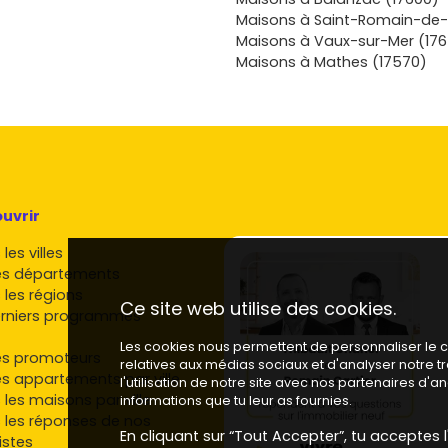
 les zones
Maisons à Saint-Romain-de-
rable, avec
Maisons à Vaux-sur-Mer (17
table, sans
Maisons à Mathes (17570)
sser du projet
lans, les prix
 ressemblent :
maison et
 ton achat ou
uvrir
les villes
es départements
 les régions
Ce site web utilise des cookies.
rniers programmes
Les cookies nous permettent de personnaliser le co
es promoteurs
relatives aux médias sociaux et d'analyser notre 
es appartements par ville
l'utilisation de notre site avec nos partenaires d'
 les maisons par ville
informations que tu leur as fournies.
 les réponses de nos
En cliquant sur “Tout Accepter”, tu acceptes l'
istes