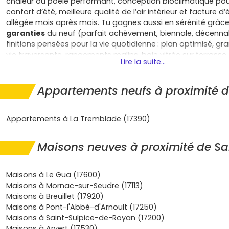
chaleur ou poêle performant, conception bioclimatique pour
confort d’été, meilleure qualité de l’air intérieur et facture d
allégée mois après mois. Tu gagnes aussi en sérénité grâc
garanties
du neuf (parfait achèvement, biennale, décennal
finitions pensées pour la vie quotidienne : plan optimisé, g
vie traversante, rangements malins, baie vitrée sur terrasse e
Lire la suite...
garage ou cellier pour le vélo et le matériel. Côté budget, le
notaire réduits
sur le neuf et, selon la délibération locale, 
exonération temporaire de taxe foncière te donnent de vra
Appartements neufs à proximité d
pouce, tout comme certaines aides nationales ou locales é
selon ton profil et la zone. Pour habiter, une
maison neuve à
Appartements à La Tremblade (17390)
Sornin
t’offre l’espace qu’on aime : un jardin pour les enfant
potager, une suite parentale au calme, un bureau pour le tél
une excellente acoustique qui change la vie. Pour investir, t
Maisons neuves à proximité de Sa
une demande tangible pour des maisons avec extérieur, por
télétravail et l’attrait d’un environnement vert : loyers stabl
limitée sur des logements bien situés et bien construits, et 
Maisons à Le Gua (17600)
d’une valeur patrimoniale protégée par la qualité du bâti et 
Maisons à Mornac-sur-Seudre (17113)
biens performants énergétiquement. Tu restes proche de
Maisons à Breuillet (17920)
essentielles : école et services à quelques minutes, comme
Maisons à Pont-l'Abbé-d'Arnoult (17250)
proximité et supermarchés dans les bourgs voisins, structu
Maisons à Saint-Sulpice-de-Royan (17200)
et équipements sportifs accessibles, et des liaisons routièr
Maisons à Arvert (17530)