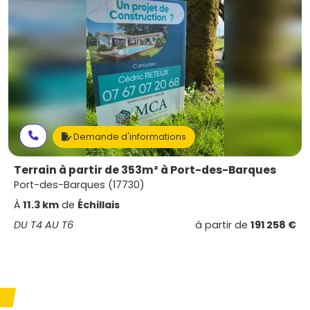
Demande d'informations
Terrain à partir de 353m² à Port-des-Barques
Port-des-Barques (17730)
À
11.3 km
de
Échillais
DU T4 AU T6
à partir de
191 258 €