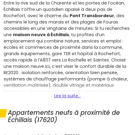
Entre la rive sud de la Charente et les portes de l’océan,
Échillais t’offre un quotidien apaisé à deux pas de
Rochefort, avec le charme du
Pont Transbordeur
, des
chemins le long des marais et des plages de Fouras
accessibles en une vingtaine de minutes. Si tu recherches
une
maison neuve à Échillais
, tu profites d’un
emplacement qui combine nature, services et emploi :
écoles et commerces de proximité dans la commune,
grands équipements, gare TER et hôpital à Rochefort,
accès rapide à l’A837 vers La Rochelle et Saintes. Choisir
une maison neuve ici, c’est viser le confort durable de la
RE2020 : isolation renforcée, orientation bien pensée,
systèmes de chauffage performants (pompe à chaleur,
ventilation maîtrisée), double vitrage et matériaux
limitant les charges au quotidien. Tu gagnes aussi en
Lire la suite...
tranquillité grâce aux garanties du neuf (parfait
achèvement, biennale, décennale) et aux frais de notaire
réduits, avec à la clé une possible exonération temporaire
Appartements neufs à proximité de
de taxe foncière selon la politique locale. Pour un premier
Échillais (17620)
achat ou un projet locatif, la localisation d’Échillais, au
cœur de l’agglomération Rochefort Océan, sécurise ton