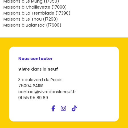
Maisons à Le Mung (17350)
le bon terrain et le bon calendrier de livraison ; tu pourras
Maisons à Chaillevette (17890)
visiter, te projeter et réserver au meilleur moment pour
Maisons à La Tremblade (17390)
profiter pleinement du potentiel d’Échillais, aujourd’hui et
Maisons à Le Thou (17290)
pour les années à venir.
Maisons à Balanzac (17600)
Nous contacter
Vivre
dans le
neuf
3 boulevard du Palais
75004 PARIS
contact@vivredansleneuf.fr
01 55 95 89 89