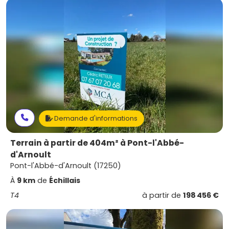
Demande d'informations
Terrain à partir de 404m² à Pont-l'Abbé-
d'Arnoult
Pont-l'Abbé-d'Arnoult (17250)
À
9 km
de
Échillais
T4
à partir de
198 456 €