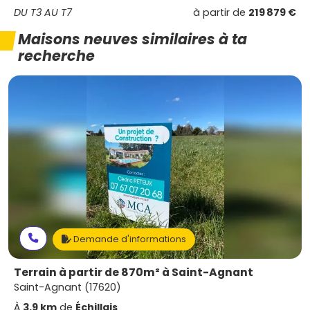
DU T3 AU T7
à partir de
219 879 €
Maisons neuves similaires à ta
recherche
Demande d'informations
Terrain à partir de 870m² à Saint-Agnant
Saint-Agnant (17620)
À
3.9 km
de
Échillais