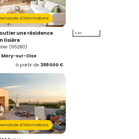
emande d'informations
utier une résidence
3 km
n lisière
tier (95280)
e
Méry-sur-Oise
à partir de
399 000 €
emande d'informations