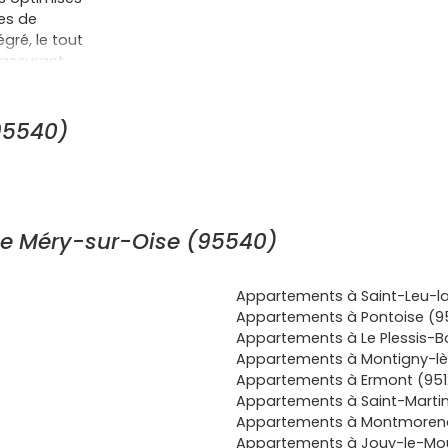
ces de
gré, le tout
rassurant
parfait
frais de
exacte,
95540)
n temporaire
duite dans
demande de
ortée par les
njuguer
de Méry-sur-Oise (95540)
et peu
tage, de
té. Au
Appartements à Saint-Leu-la
ations
Appartements à Pontoise (9
la vallée de
Appartements à Le Plessis-B
une qualité de
Appartements à Montigny-lè
réparer ta
Appartements à Ermont (951
n choisissant
Appartements à Saint-Marti
dre verdoyant,
Appartements à Montmorenc
e, pensé pour
Appartements à Jouy-le-Mou