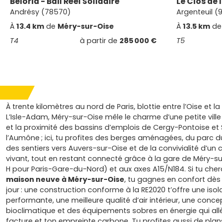
Beloria - Bail Réel Solidaire
Le Clos de
Andrésy (78570)
Argenteuil (
À
13.4 km
de
Méry-sur-Oise
À
13.5 km
d
T4
à partir de
285 000 €
T5
À trente kilomètres au nord de Paris, blottie entre l’Oise et la
L’Isle-Adam, Méry-sur-Oise mêle le charme d’une petite ville
et la proximité des bassins d’emplois de Cergy-Pontoise et
l’Aumône ; ici, tu profites des berges aménagées, du parc 
des sentiers vers Auvers-sur-Oise et de la convivialité d’un
vivant, tout en restant connecté grâce à la gare de Méry-su
H pour Paris-Gare-du-Nord) et aux axes A15/N184. Si tu che
maison neuve à Méry-sur-Oise
, tu gagnes en confort dès
jour : une construction conforme à la RE2020 t’offre une isol
performante, une meilleure qualité d’air intérieur, une conce
bioclimatique et des équipements sobres en énergie qui all
facture et ton empreinte carbone. Tu profites aussi de pla