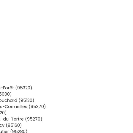
-Forêt (95320)
5000)
ouchard (95130)
s-Cormeilles (95370)
20)
n-du-Tertre (95270)
y (95160)
tier (95280)