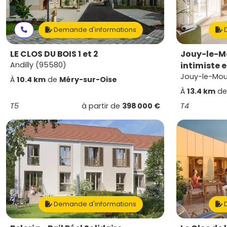
Demande d'informations
D
LE CLOS DU BOIS 1 et 2
Jouy-le-Mo
Andilly (95580)
intimiste e
Jouy-le-Mou
À
10.4 km
de
Méry-sur-Oise
À
13.4 km
d
T5
à partir de
398 000 €
T4
Demande d'informations
D