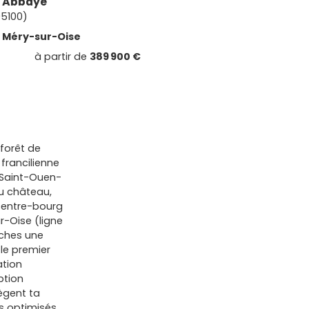
 l'Abbaye
95100)
e
Méry-sur-Oise
à partir de
389 900 €
 forêt de
 francilienne
 Saint-Ouen-
du château,
 centre-bourg
r-Oise (ligne
rches une
 le premier
ation
ption
ègent ta
ns optimisés