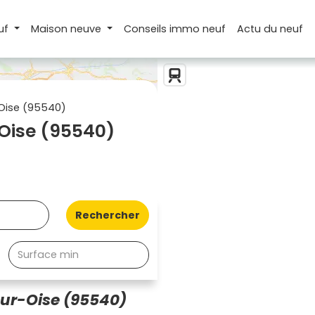
uf
Maison
neuve
Conseils
immo neuf
Actu
du neuf
Oise (95540)
Oise (95540)
Rechercher
ur-Oise (95540)