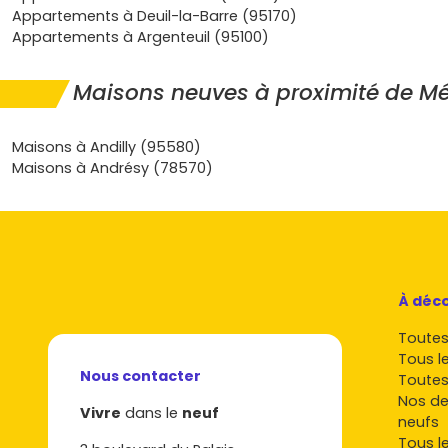
durer et facile à entretenir, à deux pas des escapades domi
Appartements à Deuil-la-Barre (95170)
Auvers-sur-Oise et des loisirs de plein air. Envie de passer de
Appartements à Argenteuil (95100)
l’action ? Parcours dès maintenant nos programmes pour d
maison neuve à Méry-sur-Oise
qui colle à ton budget et 
Maisons neuves à proximité de M
de vie, compare les plans, les performances et les délais, e
conseiller pour affiner ton financement et programmer une v
tu verras, concrétiser ton projet devient simple quand tout 
Maisons à Andilly (95580)
même endroit.
Maisons à Andrésy (78570)
À déco
Toutes 
Tous l
Nous contacter
Toutes
Nos de
Vivre
dans le
neuf
neufs
Tous l