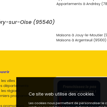
nicales à
Appartements à Andrésy (7
 l’idée à
énicher la
à ton rythme
éry-sur-Oise (95540)
t contacte un
isite témoin :
est réuni au
Maisons à Jouy-le-Moutier (
Maisons à Argenteuil (95100)
uvrir
les villes
es départements
 les régions
Ce site web utilise des cookies.
rniers programmes
Les cookies nous permettent de personnaliser le co
es promoteurs