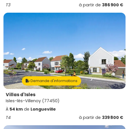
T3
à partir de
386 900 €
Demande d'informations
Villas d'Isles
Isles-lès-Villenoy (77450)
À
54 km
de
Longueville
T4
à partir de
339 800 €