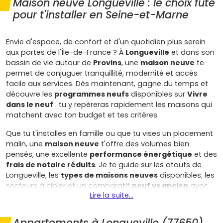
Maison neuve Longueville : le choix futé
pour t'installer en Seine-et-Marne
Envie d'espace, de confort et d'un quotidien plus serein
aux portes de l'Île-de-France ? À
Longueville
et dans son
bassin de vie autour de
Provins
, une
maison neuve
te
permet de conjuguer tranquillité, modernité et accès
facile aux services. Dès maintenant, gagne du temps et
découvre les
programmes neufs
disponibles sur
Vivre
dans le neuf
: tu y repèreras rapidement les maisons qui
matchent avec ton budget et tes critères.
Que tu t'installes en famille ou que tu vises un placement
malin, une
maison neuve
t'offre des volumes bien
pensés, une excellente
performance énergétique
et des
frais de notaire réduits
. Je te guide sur les atouts de
Longueville, les
types de maisons neuves
disponibles, les
secteurs à cibler et un comparatif
neuf vs ancien
avec
Lire la suite...
des
prix précis
et la
note DPE
moyenne constatée dans
l'ancien.
Appartements à Longueville (77650)