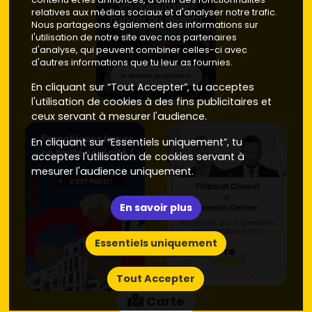
relatives aux médias sociaux et d'analyser notre trafic.
secteur :
3 000 à 3 700 €/m²
selon la surface du terrain et
Nous partageons également des informations sur
les finitions.
l'utilisation de notre site avec nos partenaires
d'analyse, qui peuvent combiner celles-ci avec
Provins et Poigny
d'autres informations que tu leur as fournies.
À quelques minutes, Provins concentre services,
En cliquant sur “Tout Accepter”, tu acceptes
médiathèque, activités et patrimoine. Poigny offre un
l'utilisation de cookies à des fins publicitaires et
cadre résidentiel apaisé.
Prix moyen
des maisons neuves
ceux servant à mesurer l'audience.
:
3 100 à 3 900 €/m²
, avec une demande soutenue pour
les parcelles bien exposées.
En cliquant sur “Essentiels uniquement”, tu
acceptes l'utilisation de cookies servant à
Nangis et Bray-sur-Seine
mesurer l'audience uniquement.
Des opportunités attractives pour des familles à la
recherche de superficies généreuses.
Prix moyen
des
En savoir plus
maisons neuves :
2 800 à 3 500 €/m²
, souvent
compétitifs pour des surfaces habitables confortables.
Essentiels uniquement
Montereau-Fault-Yonne et vallée de la Seine
Tout Accepter
Secteur bien doté en commerces et axes routiers,
Carte
pratique pour les actifs.
Prix moyen
des maisons neuves :