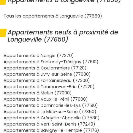
Pourquoi investir dans une maison
neuve à Longueville et dans son bassin
de vie
Tous les appartements à Longueville (77650)
Acheter une
maison neuve
à Longueville présente de
Appartements neufs à proximité de
nombreux avantages :
Longueville (77650)
Cadre de vie verdoyant
: ici, tu profites d'un
quotidien calme, de jardins privatifs et d'un
Appartements à Nangis (77370)
environnement familial, tout en restant proche des
Appartements à Fontenay-Trésigny (77610)
commerces, écoles et services du
pays de Provins
.
Appartements à Coulommiers (77120)
Accessibilité
: la
gare de Longueville
offre des
Appartements à Livry-sur-Seine (77000)
liaisons vers
Paris-Est
via le
Transilien P
. En voiture,
Appartements à Fontainebleau (77300)
tu rejoins rapidement la
RN4
et l'axe de l'
A5
pour les
Appartements à Tournan-en-Brie (77220)
déplacements pro ou les week-ends.
Appartements à Melun (77000)
Marché porteur
: la demande progresse pour des
Appartements à Vaux-le-Pénil (77000)
maisons récentes bien isolées et avec extérieur. Les
Appartements à Dammarie-les-Lys (77190)
promoteurs
et
lotisseurs
lancent des
programmes
Appartements à Le Mée-sur-Seine (77350)
neufs
à taille humaine, recherchés par les primo-
Appartements à Crécy-la-Chapelle (77580)
accédants et les familles.
Appartements à Vert-Saint-Denis (77240)
Confort du neuf
: normes
RE 2020
, isolation au top,
Appartements à Savigny-le-Temple (77176)
dépenses d'énergie maîtrisées
, plans optimisés,