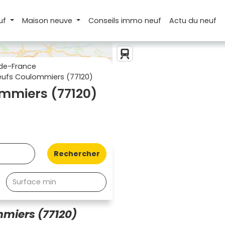
uf
Maison
neuve
Conseils
immo neuf
Actu
du neuf
de-France
ufs Coulommiers (77120)
mmiers (77120)
Rechercher
miers (77120)