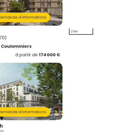
emande d'informations
2 km
470)
e
Coulommiers
à partir de
174 000 €
emande d'informations
ch