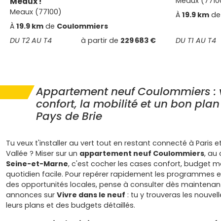
Meaux !
Meaux (7710
Meaux (77100)
À
19.9 km
d
À
19.9 km
de
Coulommiers
DU T2 AU T4
à partir de
229 683 €
DU T1 AU T4
Appartement neuf Coulommiers : v
confort, la mobilité et un bon plan
Pays de Brie
Tu veux t'installer au vert tout en restant connecté à Paris 
Vallée ? Miser sur un
appartement neuf Coulommiers
, au
Seine-et-Marne
, c'est cocher les cases confort, budget ma
quotidien facile. Pour repérer rapidement les programmes et
des opportunités locales, pense à consulter dès maintenant
annonces sur
Vivre dans le neuf
: tu y trouveras les nouvel
leurs plans et des budgets détaillés.