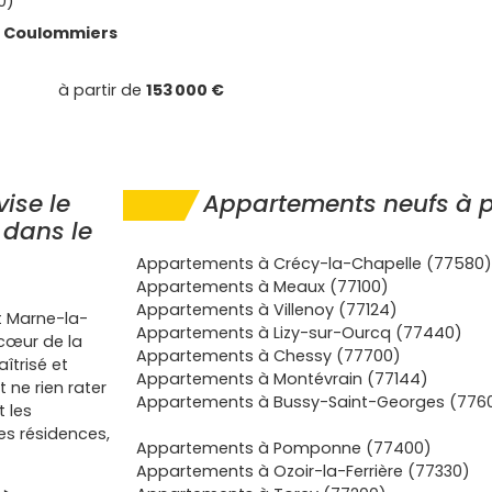
0)
e
Coulommiers
à partir de
153 000 €
ise le
Appartements neufs à p
 dans le
Appartements à Crécy-la-Chapelle (77580)
Appartements à Meaux (77100)
Appartements à Villenoy (77124)
et Marne-la-
Appartements à Lizy-sur-Ourcq (77440)
 cœur de la
Appartements à Chessy (77700)
îtrisé et
Appartements à Montévrain (77144)
 ne rien rater
Appartements à Bussy-Saint-Georges (776
 les
les résidences,
Appartements à Pomponne (77400)
Appartements à Ozoir-la-Ferrière (77330)