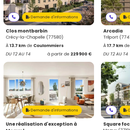
Demande d'informations
D
Clos montbarbin
Arcadia
Crécy-la-Chapelle (77580)
Trilport (77
À
13.7 km
de
Coulommiers
À
17.7 km
d
DU T2 AU T4
à partir de
229 900 €
DU T2 AU T4
Demande d'informations
D
Une réalisation d'exception à
Square fo