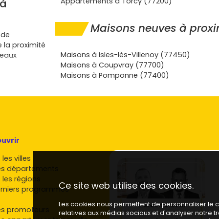
 à
Appartements à Torcy (77200)
Maisons neuves à proxi
 de
 la proximité
Maisons à Isles-lès-Villenoy (77450)
veaux
Maisons à Coupvray (77700)
.
Maisons à Pomponne (77400)
st
à
trajets en
r des grandes
équivalent,
vaux à
actures.
uvrir
s Capucins
et
vilégiés pour
les villes
es départements
cès au
PTZ
 les régions
Ce site web utilise des cookies.
utour de
2 à 3
rniers programmes
Les cookies nous permettent de personnaliser le co
es promoteurs
relatives aux médias sociaux et d'analyser notre 
concilier