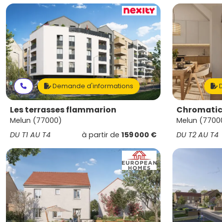
Demande d'informations
D
Les terrasses flammarion
Chromati
Melun (77000)
Melun (7700
DU T1 AU T4
à partir de
159 000 €
DU T2 AU T4