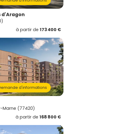
emande d'informations
s d'Aragon
0)
à partir de
173 400 €
emande d'informations
-Marne (77420)
à partir de
168 800 €