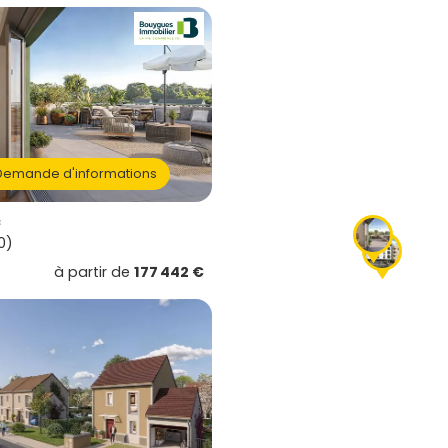
emande d'informations
c
0)
à partir de
177 442 €