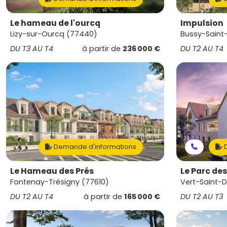
Le hameau de l'ourcq
Impulsion
Lizy-sur-Ourcq (77440)
Bussy-Saint
DU T3 AU T4
à partir de
236 000 €
DU T2 AU T4
Demande d'informations
D
Le Hameau des Prés
Le Parc de
Fontenay-Trésigny (77610)
Vert-Saint-D
DU T2 AU T4
à partir de
165 000 €
DU T2 AU T3