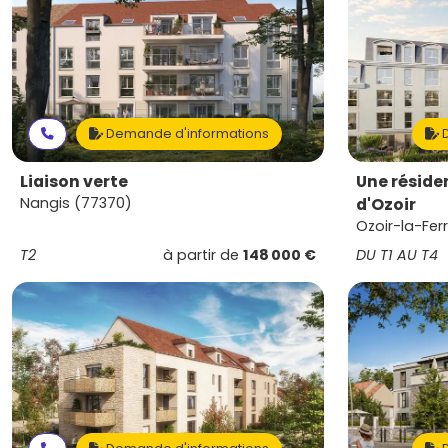
Demande d'informations
D
Liaison verte
Une réside
Nangis (77370)
d'Ozoir
Ozoir-la-Fer
T2
à partir de
148 000 €
DU T1 AU T4