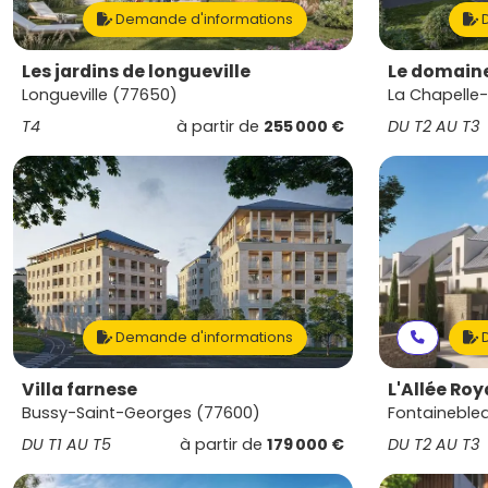
Demande d'informations
D
Les jardins de longueville
Le domaine
Longueville (77650)
La Chapelle-
T4
à partir de
255 000 €
DU T2 AU T3
Demande d'informations
D
Villa farnese
L'Allée Roy
Bussy-Saint-Georges (77600)
Fontaineble
DU T1 AU T5
à partir de
179 000 €
DU T2 AU T3