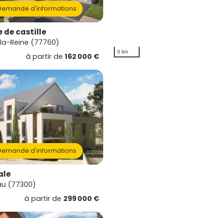
emande d'informations
 de castille
la-Reine (77760)
5 km
à partir de
162 000 €
emande d'informations
ale
au (77300)
à partir de
299 000 €