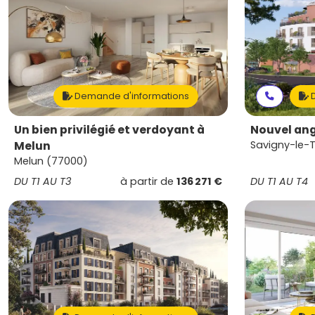
Demande d'informations
D
Un bien privilégié et verdoyant à
Nouvel ang
Melun
Savigny-le-
Melun (77000)
DU T1 AU T3
à partir de
136 271 €
DU T1 AU T4