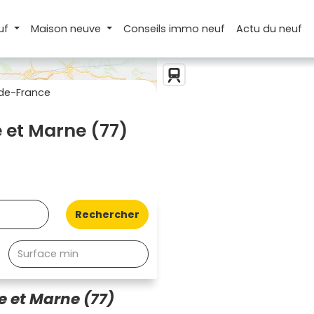
uf
Maison
neuve
Conseils
immo neuf
Actu
du neuf
de-France
 et Marne (77)
Rechercher
 et Marne (77)