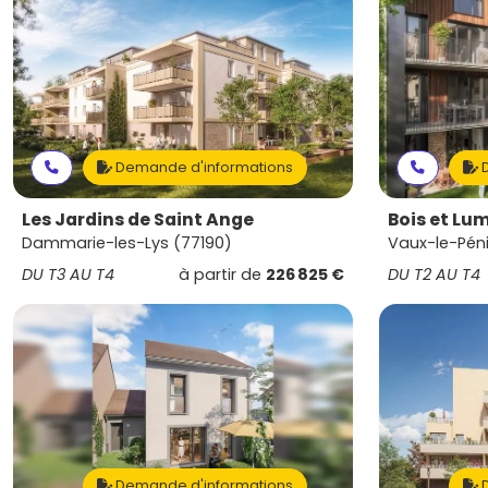
Demande d'informations
D
Les Jardins de Saint Ange
Bois et Lu
Dammarie-les-Lys (77190)
Vaux-le-Péni
DU T3 AU T4
à partir de
226 825 €
DU T2 AU T4
Demande d'informations
D