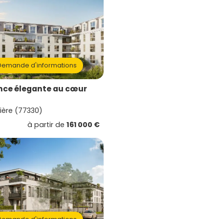
emande d'informations
nce élegante au cœur
rière (77330)
à partir de
161 000 €