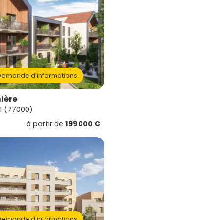
emande d'informations
mière
l (77000)
à partir de
199 000 €
emande d'informations