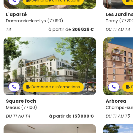
Demande d'informations
D
L'aparté
Les Jardin
Dammarie-les-Lys (77190)
Torcy (7720
T4
à partir de
306 829 €
DU T1 AU T4
Demande d'informations
D
Square foch
Arborea
Meaux (77100)
Champs-sur
DU T1 AU T4
à partir de
153 000 €
DU T1 AU T5