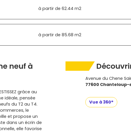
à partir de
62.44 m2
à partir de
85.68 m2
e neuf à
Découvrir
Avenue du Chene Sain
77600 Chanteloup-
ESTISSEZ grâce au
se idéale, pensée
Vue à 360°
eufs du T2 au T4.
 commerces, le
lle et propose un
iste dans un écrin de
nelle, elle favorise