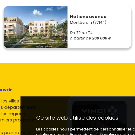
Nations avenue
Montévrain (77144)
Du T2 au T4
à partir de
269 000 €
uvrir
les villes
es départements
 les régions
Ce site web utilise des cookies.
rniers programmes
Les cookies nous permettent de personnaliser le co
es promoteurs
relatives aux médias sociaux et d'analyser notre 