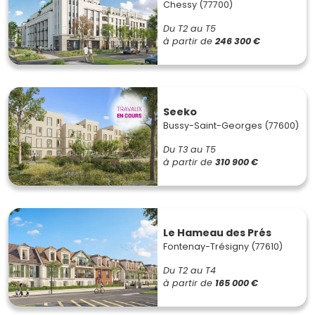
Chessy (77700)
Du T2 au T5
à partir de
246 300 €
Seeko
Bussy-Saint-Georges (77600)
Du T3 au T5
à partir de
310 900 €
Le Hameau des Prés
Fontenay-Trésigny (77610)
Du T2 au T4
à partir de
165 000 €