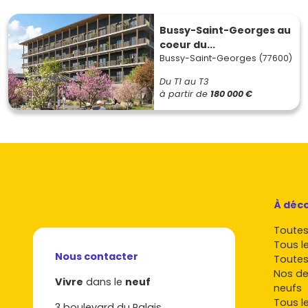
Bussy-Saint-Georges au
coeur du...
Bussy-Saint-Georges (77600)
Du T1 au T3
à partir de
180 000 €
À déco
Toutes 
Tous l
Nous contacter
Toutes
Nos de
Vivre
dans le
neuf
neufs
Tous l
3 boulevard du Palais