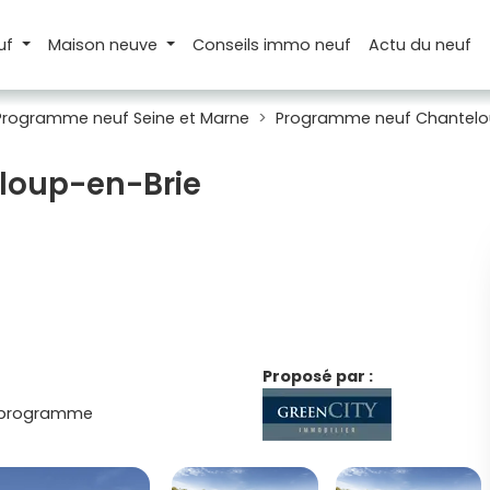
uf
Maison
neuve
Conseils
immo neuf
Actu
du neuf
Programme neuf Seine et Marne
Programme neuf Chantelo
eloup-en-Brie
Proposé par :
 programme