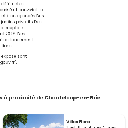
t différentes
risé et convivial. La
x et bien agencés Des
jardins privatifs Des
e conception
il 2025. Des
vélos Lancement !
tions.
t exposé sont
gouv.fr".
 à proximité de Chanteloup-en-Brie
Villas Flora
Saint-Thibault-des-Vignes