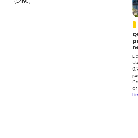
(24190)
Q
p
n
Da
de
0,
ju
Ce
of
Lir