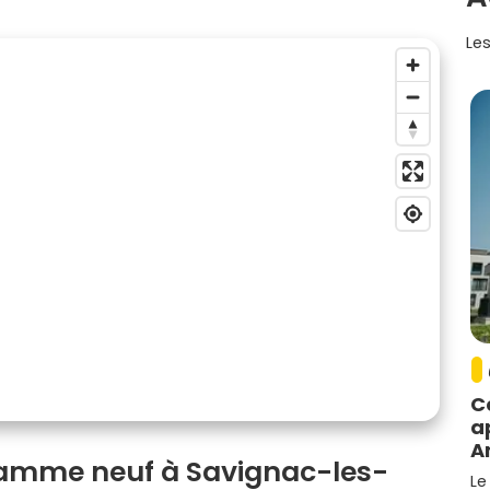
Les
C
a
A
ramme neuf à Savignac-les-
Le