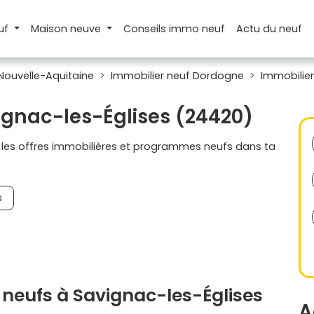
uf
Maison
neuve
Conseils
immo neuf
Actu
du neuf
Nouvelle-Aquitaine
Immobilier neuf Dordogne
Immobilier
ignac-les-Églises (24420)
s les offres immobilières et programmes neufs dans ta
s
neufs à Savignac-les-Églises
A