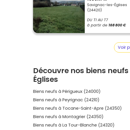
communes durables et accès rapide aux écoles
Savignac-les-Églises
les-Églises même ou que tu rayonnes vers Péri
(24420)
sélection de
programme neuf à Savignac-le
surfaces, niveaux de prestations, espaces extér
DU T1 AU T7
à partir de
168 800 €
de financement en fonction des dispositifs mo
ou d’un appartement pratique et économe, 
d’acheter au juste prix, sans surprise, avec u
concrètement dans le Périgord? Découvre les 
Voir 
dans le neuf et trouve l’adresse qui te resse
entre nature, services et mobilité douce.
Découvre nos biens neufs
Églises
Biens neufs à Périgueux (24000)
Biens neufs à Peyrignac (24210)
Biens neufs à Tocane-Saint-Apre (24350)
Biens neufs à Montagrier (24350)
Biens neufs à La Tour-Blanche (24320)