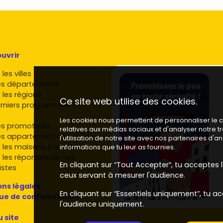
uvrir
les villes
es départements
 les régions
Ce site web utilise des cookies.
rniers programmes
Les cookies nous permettent de personnaliser le co
es promoteurs
relatives aux médias sociaux et d'analyser notre 
es appartements par ville
l'utilisation de notre site avec nos partenaires d'
 les maisons par ville
informations que tu leur as fournies.
 les réponses de nos
En cliquant sur “Tout Accepter”, tu acceptes l'
istes
ceux servant à mesurer l'audience.
ns légales
En cliquant sur “Essentiels uniquement”, tu ac
que de confidentialité
l'audience uniquement.
u site