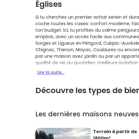
Églises
Si tu cherches un premier achat serein et dur
coche toutes les cases: confort moderne, fact
ton budget. Ici, tu profites du calme périgour
emplois, avec un accès facile aux communes
Sorges et Ligueux en Périgord, Cubjac-Auvézèr
Chignac, Thenon, Mayac, Coulaures ou encore 
par une maison avec jardin ou par un appartem
qualité de vie au quotidien: meilleure isolati
optimisée, ventilation performante et matéri
Lire la suite...
notaire réduits
(généralement 2 à 3 % contre
en VEFA et, selon ta situation, du
Prêt à Taux 
Découvre les types de bie
accessible aux primo-accédants; certaines 
temporaire partielle de taxe foncière sur le neu
les
garanties constructeur
: parfait achèvem
évites les travaux lourds dès l’emménagemen
Les dernières maisons neuves
énergétiques élevées souvent classées A ou B, 
cuisine, TMA selon faisabilité) pour qu’il co
une revente plus tard, un bien récent et écono
Terrain à partir de
ici, c’est aussi gagner du temps: stationneme
1600m²...