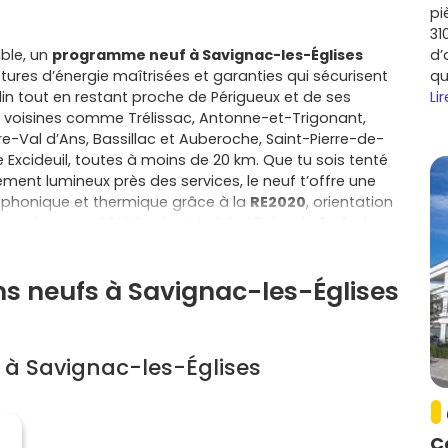
pi
31
able, un
programme neuf à Savignac-les-Églises
d’
ures d’énergie maîtrisées et garanties qui sécurisent
qu
din tout en restant proche de Périgueux et de ses
Lir
 voisines comme Trélissac, Antonne-et-Trigonant,
e-Val d’Ans, Bassillac et Auberoche, Saint-Pierre-de-
Excideuil, toutes à moins de 20 km. Que tu sois tenté
ent lumineux près des services, le neuf t’offre une
on phonique et thermique grâce à la
RE2020
, orientation
aux pérennes. Côté budget, tu bénéficies de
frais de
 7 à 8 % dans l’ancien), d’appels de fonds échelonnés
Zéro
pour alléger l’apport et rendre l’accession plus
ns neufs à Savignac-les-Églises
communes accordent aussi une exonération
f, sous conditions. La tranquillité, elle, est assurée par
ent (1 an), biennale (2 ans) et décennale (10 ans). Tu
t, tu maîtrises tes charges grâce à des performances
 à Savignac-les-Églises
et tu personnalises ton logement (plans, finitions,
rresponde exactement à ton mode de vie. Si tu envisages
me se valorise mieux et se loue plus facilement. Vivre
nt pensé, espaces extérieurs soignés, parties
C