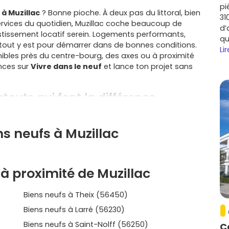
pi
 à Muzillac
? Bonne pioche. À deux pas du littoral, bien
31
ervices du quotidien, Muzillac coche beaucoup de
d’
vestissement locatif serein. Logements performants,
qu
 tout y est pour démarrer dans de bonnes conditions.
Lir
nibles près du centre-bourg, des axes ou à proximité
onces sur
Vivre dans le neuf
et lance ton projet sans
atouts qui font la différence
 d'une position stratégique. La
N165
te relie vite aux
illiers
, et aux services de l'
Arc Sud Bretagne
. Pour un
ns neufs à Muzillac
un vrai plus.
et la presqu'île
à proximité de Muzillac
nard
, Muzillac profite d'une position stratégique. La
lages de
Damgan
et
Billiers
, et aux services de l'
Arc Sud
Biens neufs à Theix (56450)
cer au calme, c'est un vrai plus.
Biens neufs à Larré (56230)
core maîtrisé
Biens neufs à Saint-Nolff (56250)
C