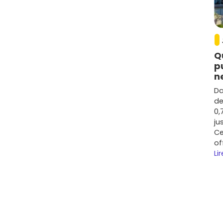
té à la revente.
m²
selon l'adresse et les prestations.
verdoyants
Q
 d'
Ambon
ou
Noyal-Muzillac
, tu trouves des petites
p
récents, calmes et familiaux, souvent avec parking et
n
Da
, avec un bon rapport qualité/prix.
de
0,
ju
Ce
'est un compromis intéressant entre verdure et
of
jeunes actifs.
Lir
 selon l'emplacement précis et la taille du lot.
és
ès routier est optimal pour les trajets vers Vannes ou