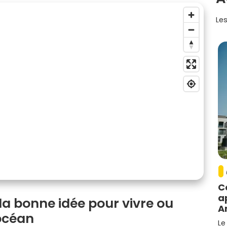
Les
C
a
 la bonne idée pour vivre ou
A
'océan
Le