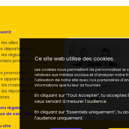
m²
, souvent avec stationnement inclus.
laine
e
Damgan
et
Billiers
tire les prix vers le haut sur les
uvrir
à Muzillac, l'accès rapide aux plages reste un
les villes
es départements
elles prestations :
4 500 à 5 200 €/m²
selon la rareté.
 les régions
Ce site web utilise des cookies.
eaux de prix, évolution et tendances
rniers programmes
Les cookies nous permettent de personnaliser le co
 l'immobilier neuf à Muzillac
se situe généralement
es promoteurs
relatives aux médias sociaux et d'analyser notre 
 au-delà sur des emplacements premium et des
es appartements par ville
l'utilisation de notre site avec nos partenaires d'
res années
, la progression des valeurs s'inscrit dans la
 les maisons par ville
informations que tu leur as fournies.
timée autour de
+15 % à +25 %
selon le secteur et la
 les réponses de nos
En cliquant sur “Tout Accepter”, tu acceptes l'
istes
ceux servant à mesurer l'audience.
s des services ont montré une
hausse
plus soutenue
ns légales
En cliquant sur “Essentiels uniquement”, tu ac
ments).
que de confidentialité
l'audience uniquement.
t une progression plus modérée (plutôt
+12 % à +18 %
),
r achat.
u site