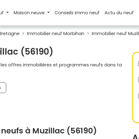
uf
Maison
neuve
Conseils
immo neuf
Actu
du neuf
 Bretagne
Immobilier neuf Morbihan
Immobilier neuf Muzil
illac (56190)
s les offres immobilières et programmes neufs dans ta
s
neufs à Muzillac (56190)
A