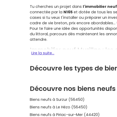
Tu cherches un projet dans
l'immobilier neuf
connectée par la
N165
et dotée de tous les s
cases si tu veux t'installer ou préparer un in
cadre de vie breton, prix encore abordables…
Pour te faire une idée des opportunités dispo
du littoral, parcours dès maintenant les ann
attendre.
Immobilier neuf Muzillac : les 
Lire la suite...
Entre Vannes et la presqu'île, Muzillac profite
bassins d'emploi, aux plages de
Damgan
et
B
Découvre les types de bie
quotidien fluide sans renoncer au calme, c'est 
Une localisation maline entre Vannes 
Découvre nos biens neufs 
À mi-chemin de
Vannes
et de
La Roche-Ber
N165
te relie vite aux bassins d'emploi, aux p
Biens neufs à Surzur (56450)
Bretagne
. Pour un quotidien fluide sans renon
Biens neufs à Le Hézo (56450)
Qualité de vie bretonne et budget en
Biens neufs à Piriac-sur-Mer (44420)