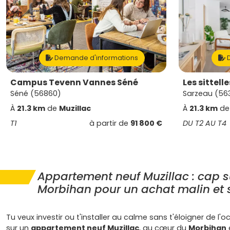
Demande d'informations
D
Campus Tevenn Vannes Séné
Les sittelle
Séné (56860)
Sarzeau (56
À
21.3 km
de
Muzillac
À
21.3 km
d
T1
à partir de
91 800 €
DU T2 AU T4
Appartement neuf Muzillac : cap s
Morbihan pour un achat malin et 
Tu veux investir ou t'installer au calme sans t'éloigner de l'o
sur un
appartement neuf Muzillac
, au cœur du
Morbihan