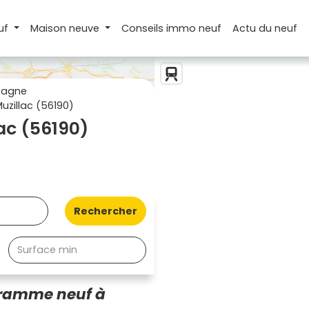
uf
Maison
neuve
Conseils
immo neuf
Actu
du neuf
tagne
zillac (56190)
ac (56190)
Rechercher
gramme neuf à