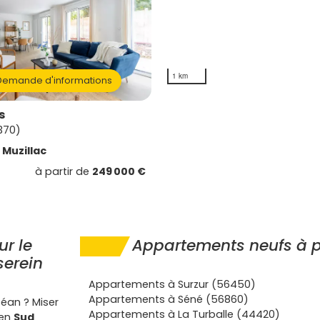
1 km
emande d'informations
s
370)
e
Muzillac
à partir de
249 000 €
ur le
Appartements neufs à p
serein
Appartements à Surzur (56450)
Appartements à Séné (56860)
céan ? Miser
Appartements à La Turballe (44420)
en
Sud