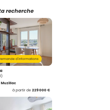
ta recherche
emande d'informations
a
0)
e
Muzillac
à partir de
229 000 €