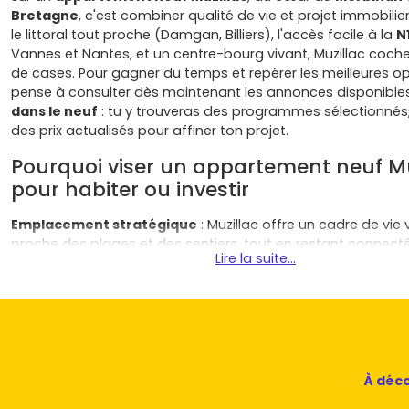
Bretagne
, c'est combiner qualité de vie et projet immobilier
le littoral tout proche (Damgan, Billiers), l'accès facile à la
N
Vannes et Nantes, et un centre-bourg vivant, Muzillac coc
de cases. Pour gagner du temps et repérer les meilleures op
pense à consulter dès maintenant les annonces disponible
dans le neuf
: tu y trouveras des programmes sélectionnés,
des prix actualisés pour affiner ton projet.
Pourquoi viser un appartement neuf Mu
pour habiter ou investir
Emplacement stratégique
: Muzillac offre un cadre de vie v
proche des plages et des sentiers, tout en restant connect
Lire la suite...
d'emplois de
Vannes
et
Questembert
. Les programmes ne
situent souvent près du
centre-bourg
, des écoles et des
Demande locative diversifiée
: actifs, jeunes familles, retra
télétravailleurs… la demande est portée par la qualité de vie 
proximité du littoral. Un
appartement neuf Muzillac
bien pl
facilement, à l'année comme en location meublée.
À déco
Cadre de vie premium
: marchés, associations, nature et 