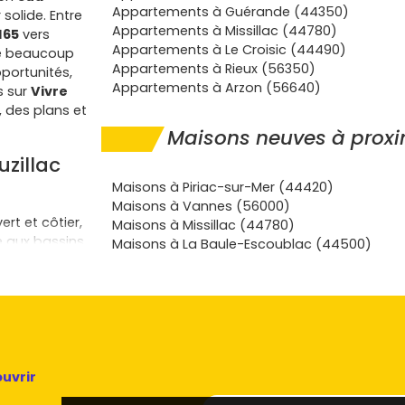
Appartements à Guérande (44350)
 solide. Entre
Appartements à Missillac (44780)
165
vers
Appartements à Le Croisic (44490)
he beaucoup
Appartements à Rieux (56350)
portunités,
Appartements à Arzon (56640)
s sur
Vivre
 des plans et
Maisons neuves à proxi
zillac
Maisons à Piriac-sur-Mer (44420)
Maisons à Vannes (56000)
ert et côtier,
Maisons à Missillac (44780)
é aux bassins
Maisons à La Baule-Escoublac (44500)
ufs se
 commerces.
ités,
et la
acé se loue
uvrir
plages à