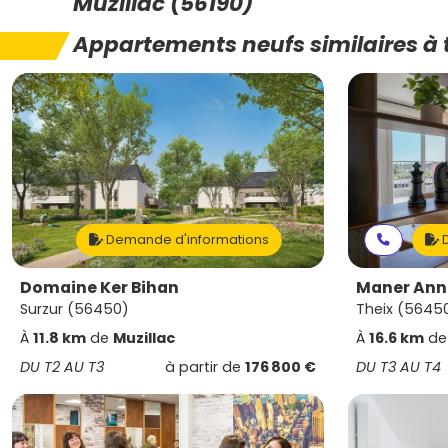
Muzillac (56190)
Appartements neufs similaires à 
Demande d'informations
D
Domaine Ker Bihan
Maner Ann
Surzur (56450)
Theix (5645
À
11.8 km
de
Muzillac
À
16.6 km
d
DU T2 AU T3
à partir de
176 800 €
DU T3 AU T4