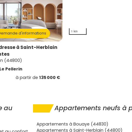
1 km
emande d'informations
dresse à Saint-Herblain
ntes
in (44800)
Le Pellerin
à partir de
135 000 €
e au
Appartements neufs à pr
Appartements à Bouaye (44830)
Appartements à Saint-Herblain (44800)
 et au confort