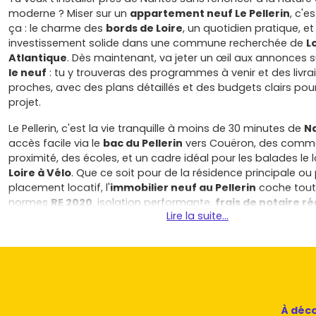
moderne ? Miser sur un
appartement neuf Le Pellerin
, c'
ça : le charme des
bords de Loire
, un quotidien pratique, et
investissement solide dans une commune recherchée de
L
Atlantique
. Dès maintenant, va jeter un œil aux annonces 
le neuf
: tu y trouveras des programmes à venir et des livra
proches, avec des plans détaillés et des budgets clairs pou
projet.
Le Pellerin, c'est la vie tranquille à moins de 30 minutes de
N
accès facile via le
bac du Pellerin
vers Couëron, des comm
proximité, des écoles, et un cadre idéal pour les balades le 
Loire à Vélo
. Que ce soit pour de la résidence principale ou
placement locatif, l'
immobilier neuf au Pellerin
coche toute
normes
RE 2020
, isolation performante,
frais de notaire ré
Lire la suite...
(environ 2 à 3 %)
et garanties constructeur rassurantes.
Appartement neuf Le Pellerin et quartie
suivre : centre-bourg, rives de Loire et 
Nantes
Tu veux prioriser la qualité de vie et la mobilité ? Voici les se
À déco