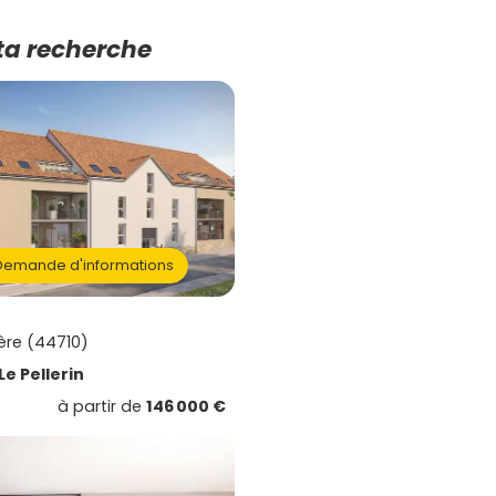
ta recherche
emande d'informations
ère (44710)
Le Pellerin
à partir de
146 000 €