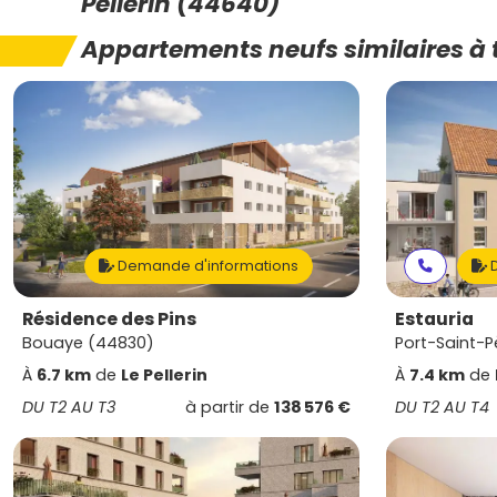
Pellerin (44640)
Appartements neufs similaires à 
Demande d'informations
D
Résidence des Pins
Estauria
Bouaye (44830)
Port-Saint-P
À
6.7 km
de
Le Pellerin
À
7.4 km
de
DU T2 AU T3
à partir de
138 576 €
DU T2 AU T4