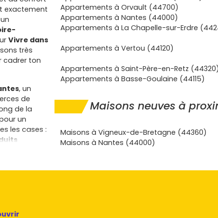
Appartements à Orvault (44700)
est exactement
Appartements à Nantes (44000)
 un
Appartements à La Chapelle-sur-Erdre (44
oire-
sur
Vivre dans
Appartements à Vertou (44120)
isons très
r cadrer ton
Appartements à Saint-Père-en-Retz (44320
Appartements à Basse-Goulaine (44115)
antes
, un
erces de
Maisons neuves à proxim
long de la
 pour un
s les cases :
Maisons à Vigneux-de-Bretagne (44360)
duits
Maisons à Nantes (44000)
rs à
axes vers
cteurs qui
uvrir