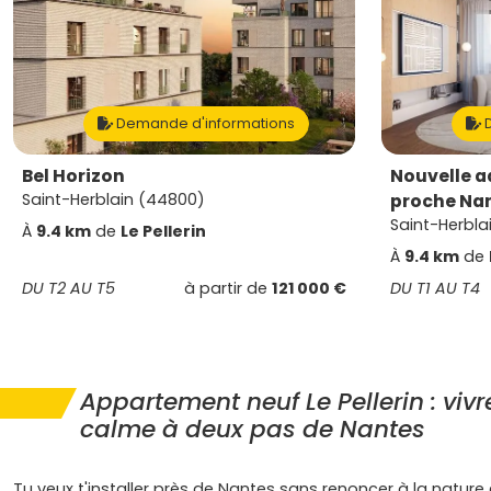
Demande d'informations
D
Bel Horizon
Nouvelle a
Saint-Herblain (44800)
proche Na
Saint-Herbla
À
9.4 km
de
Le Pellerin
À
9.4 km
de
DU T2 AU T5
à partir de
121 000 €
DU T1 AU T4
Appartement neuf Le Pellerin : vivr
calme à deux pas de Nantes
Tu veux t'installer près de Nantes sans renoncer à la nature