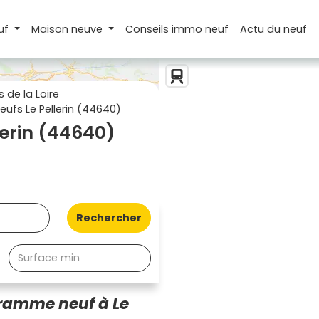
uf
Maison
neuve
Conseils
immo neuf
Actu
du neuf
de la Loire
ufs Le Pellerin (44640)
lerin (44640)
Rechercher
ramme neuf à Le