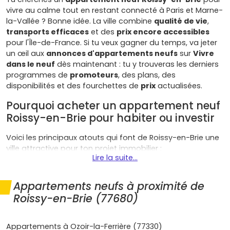
vivre au calme tout en restant connecté à Paris et Marne-
la-Vallée ? Bonne idée. La ville combine
qualité de vie
,
transports efficaces
et des
prix encore accessibles
pour l'Île-de-France. Si tu veux gagner du temps, va jeter
un œil aux
annonces d'appartements neufs
sur
Vivre
dans le neuf
dès maintenant : tu y trouveras les derniers
programmes de
promoteurs
, des plans, des
disponibilités et des fourchettes de
prix
actualisées.
Pourquoi acheter un appartement neuf
Roissy-en-Brie pour habiter ou investir
Voici les principaux atouts qui font de Roissy-en-Brie une
ville attractive pour ton projet immobilier :
Lire la suite...
Transports et mobilité
: Roissy-en-Brie est sur le
RER
E
, avec des trajets d'environ
35 à 45 minutes
vers
Appartements neufs à proximité de
Paris
(Haussmann–Saint-Lazare). Accès rapide à l'
A4
Roissy-en-Brie (77680)
et à la
N104
pour rejoindre
Marne-la-Vallée
,
Noisy-
le-Grand
ou
Val d'Europe
.
Dynamique d'emploi
: proximité des pôles de
Appartements à Ozoir-la-Ferrière (77330)