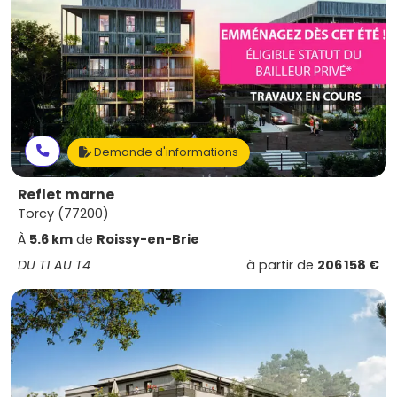
Demande d'informations
Reflet marne
Torcy (77200)
À
5.6 km
de
Roissy-en-Brie
DU T1 AU T4
à partir de
206 158 €