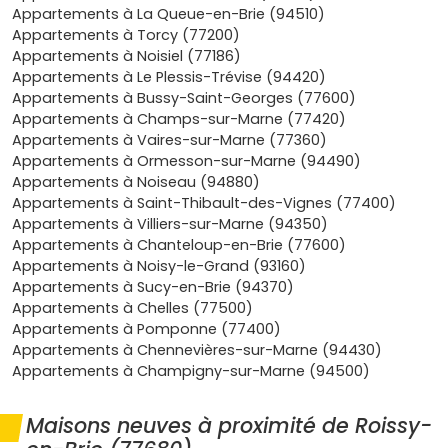
Marne-la-Vallée
(commerces, services,
Appartements à La Queue-en-Brie (94510)
enseignement supérieur) et des zones d'activités
Appartements à Torcy (77200)
autour de
Pontault-Combault
et
Ozoir-la-Ferrière
.
Appartements à Noisiel (77186)
Tu peux viser une
demande locative
portée par les
Appartements à Le Plessis-Trévise (94420)
actifs et les familles.
Appartements à Bussy-Saint-Georges (77600)
Cadre de vie vert
: bords de la
forêt de Ferrières
,
Appartements à Champs-sur-Marne (77420)
équipements sportifs et associatifs, écoles et
Appartements à Vaires-sur-Marne (77360)
collèges. Ambiance familiale sans renoncer aux
Appartements à Ormesson-sur-Marne (94490)
commodités.
Appartements à Noiseau (94880)
Confort du neuf
: normes
RE 2020
, isolation
Appartements à Saint-Thibault-des-Vignes (77400)
performante, faibles dépenses d'énergie, ascenseurs,
Appartements à Villiers-sur-Marne (94350)
parkings
, locaux vélos et plans bien pensés. Idéal
Appartements à Chanteloup-en-Brie (77600)
pour un achat
clé en main
.
Appartements à Noisy-le-Grand (93160)
Financement facilité
:
frais de notaire réduits
Appartements à Sucy-en-Brie (94370)
(souvent
2 à 3 %
dans le neuf) et possibilité de
Appartements à Chelles (77500)
mobiliser le
PTZ
si tu es primo-accédant et éligible.
Appartements à Pomponne (77400)
Appartements à Chennevières-sur-Marne (94430)
Tu veux voir ce que ça donne concrètement ? Parcours
Appartements à Champigny-sur-Marne (94500)
les
programmes neufs
disponibles sur
Vivre dans le
neuf
pour repérer les meilleures opportunités près de la
gare RER
ou des écoles.
Maisons neuves à proximité de Roissy-