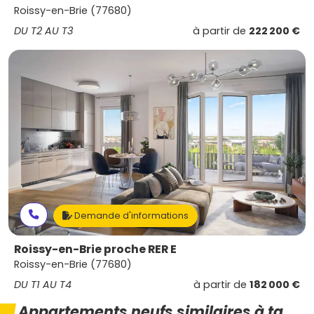
Roissy-en-Brie (77680)
DU T2 AU T3
à partir de
222 200 €
Demande d'informations
Roissy-en-Brie proche RER E
Roissy-en-Brie (77680)
DU T1 AU T4
à partir de
182 000 €
Appartements neufs similaires à ta