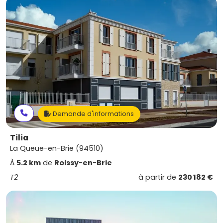
Demande d'informations
Tilia
La Queue-en-Brie (94510)
À
5.2 km
de
Roissy-en-Brie
T2
à partir de
230 182 €