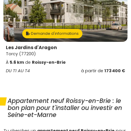
Demande d'informations
Les Jardins d'Aragon
Torcy (77200)
À
5.6 km
de
Roissy-en-Brie
DU T1 AU T4
à partir de
173 400 €
Appartement neuf Roissy-en-Brie : le
bon plan pour t'installer ou investir en
Seine-et-Marne
Tu cherches un
appartement neuf Roissy-en-Brie
pour