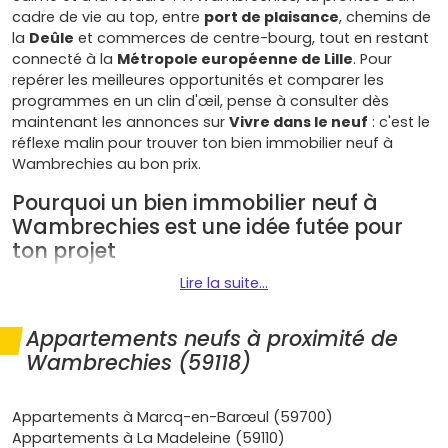
cadre de vie au top, entre
port de plaisance
, chemins de
la
Deûle
et commerces de centre-bourg, tout en restant
connecté à la
Métropole européenne de Lille
. Pour
repérer les meilleures opportunités et comparer les
programmes en un clin d'œil, pense à consulter dès
maintenant les annonces sur
Vivre dans le neuf
: c'est le
réflexe malin pour trouver ton bien immobilier neuf à
Wambrechies au bon prix.
Pourquoi un bien immobilier neuf à
Wambrechies est une idée futée pour
ton projet
Lire la suite...
Les programmes se concentrent autour du
centre-ville
,
des
rives de la Deûle
et des entrées de ville proches de
Marquette-lez-Lille
et
La Madeleine
. Tu restes près des
Appartements neufs à proximité de
commerces, des écoles et des lignes de bus
Ilévia
, avec
Wambrechies (59118)
un accès rapide à l'
A22
vers Lille, Roubaix et Tourcoing.
La proximité de Lille attire actifs et familles. Résultat : une
Appartements à Marcq-en-Barœul (59700)
tendance de marché
solide et des biens qui se louent
Appartements à La Madeleine (59110)