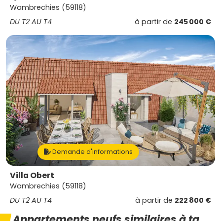
Wambrechies (59118)
DU T2 AU T4
à partir de
245 000 €
Demande d'informations
Villa Obert
Wambrechies (59118)
DU T2 AU T4
à partir de
222 800 €
Appartements neufs similaires à ta