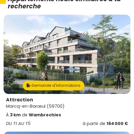
recherche
Demande d'informations
Attraction
Marcq-en-Barœul (59700)
À
3 km
de
Wambrechies
DU T1 AU T5
à partir de
164 000 €