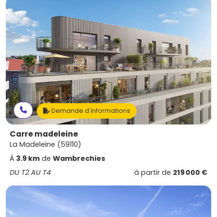
Demande d'informations
Carre madeleine
La Madeleine (59110)
À
3.9 km
de
Wambrechies
DU T2 AU T4
à partir de
219 000 €