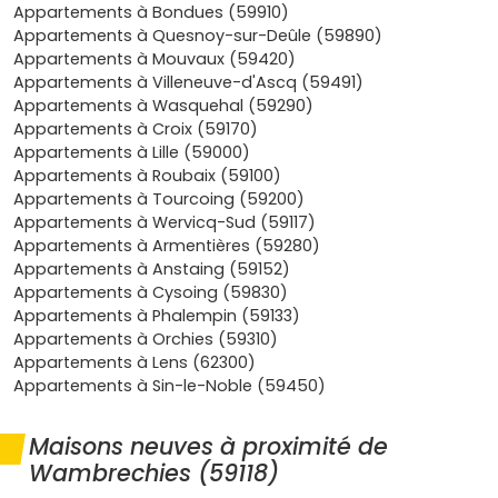
vite, surtout les
studios
et
T2
bien placés. Tu combines
Appartements à Bondues (59910)
balades au bord de l'eau, parc du
château de Robersart
Appartements à Quesnoy-sur-Deûle (59890)
et centre animé le week-end, pour allier qualité de vie et
Appartements à Mouvaux (59420)
valeur patrimoniale.
Appartements à Villeneuve-d'Ascq (59491)
Appartements à Wasquehal (59290)
Le neuf respecte la
RE 2020
, avec une
isolation
Appartements à Croix (59170)
performante, moins de charges, et des prestations
Appartements à Lille (59000)
recherchées comme l'ascenseur, le stationnement et les
Appartements à Roubaix (59100)
extérieurs. Tu bénéficies aussi de
frais de notaire réduits
Appartements à Tourcoing (59200)
et de garanties constructeur. La présence de
Appartements à Wervicq-Sud (59117)
promoteurs
reconnus sécurise ton achat et offre un
Appartements à Armentières (59280)
choix varié de plans et de finitions.
Appartements à Anstaing (59152)
Appartements à Cysoing (59830)
Quels types d'appartements neufs à
Appartements à Phalempin (59133)
Wambrechies tu peux viser
Appartements à Orchies (59310)
Appartements à Lens (62300)
Les
studios et T2
sont parfaits pour investir ou démarrer,
Appartements à Sin-le-Noble (59450)
bien placés près du centre et des axes. Ils offrent une
bonne
rentabilité locative
et des budgets encore
accessibles.
Maisons neuves à proximité de
Wambrechies (59118)
Les
T3 et T4
sont idéals pour vivre au quotidien, avec des