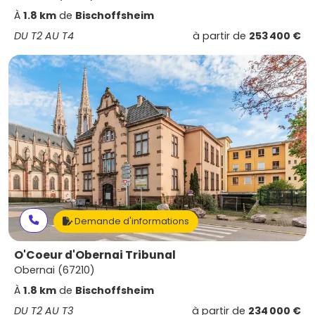
À
1.8 km
de
Bischoffsheim
DU T2 AU T4
à partir de
253 400 €
Demande d'informations
O'Coeur d'Obernai Tribunal
Obernai (67210)
À
1.8 km
de
Bischoffsheim
DU T2 AU T3
à partir de
234 000 €