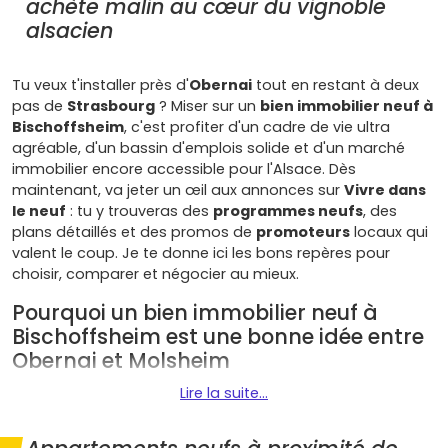
achète malin au cœur du vignoble
alsacien
Tu veux t'installer près d'
Obernai
tout en restant à deux
pas de
Strasbourg
? Miser sur un
bien immobilier neuf à
Bischoffsheim
, c'est profiter d'un cadre de vie ultra
agréable, d'un bassin d'emplois solide et d'un marché
immobilier encore accessible pour l'Alsace. Dès
maintenant, va jeter un œil aux annonces sur
Vivre dans
le neuf
: tu y trouveras des
programmes neufs
, des
plans détaillés et des promos de
promoteurs
locaux qui
valent le coup. Je te donne ici les bons repères pour
choisir, comparer et négocier au mieux.
Pourquoi un bien immobilier neuf à
Bischoffsheim est une bonne idée entre
Obernai et Molsheim
Lire la suite...
Si tu veux allier investissement sûr et qualité de vie, un
appartement neuf à Bischoffsheim
coche beaucoup
de cases. Le village est niché dans les
coteaux viticoles
,