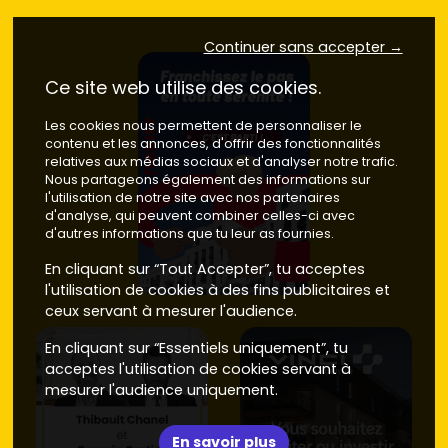
Axes vers Obernai/Rosheim
(mobilité facile,
services et gares à proximité) : bon compromis pour
Continuer sans accepter →
les actifs.
Prix neuf
: environ
4 300 à 4 900 €/m²
selon les prestations.
Ce site web utilise des cookies.
Coteaux et lisières de village
(vue sur vignes,
calme) : parfait pour qui veut de l'air et une terrasse.
Les cookies nous permettent de personnaliser le
Prix neuf
: environ
3 900 à 4 400 €/m²
.
contenu et les annonces, d'offrir des fonctionnalités
Alternatives proches
(Obernai, Rosheim, Molsheim) :
relatives aux médias sociaux et d'analyser notre trafic.
offre plus abondante mais souvent plus chère côté
Nous partageons également des informations sur
Obernai.
Prix neuf Obernai
: environ
4 500 à 5 500
l'utilisation de notre site avec nos partenaires
d'analyse, qui peuvent combiner celles-ci avec
€/m²
.
d'autres informations que tu leur as fournies.
Astuce : compare les
tendances du marché
sur 12 mois
En cliquant sur “Tout Accepter”, tu acceptes
(volume de ventes, délais de commercialisation) et les
l'utilisation de cookies à des fins publicitaires et
prestations
(chauffage, domotique, stationnement,
ceux servant à mesurer l'audience.
espaces extérieurs). Les biens avec balcon/terrasse se
revendent plus vite.
En cliquant sur “Essentiels uniquement”, tu
acceptes l'utilisation de cookies servant à
Appartement neuf à Bischoffsheim ou
mesurer l'audience uniquement.
ancien : prix, DPE et localisation à
comparer
En savoir plus