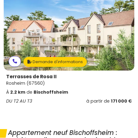
Demande d'informations
Terrasses de Rosa II
Rosheim (67560)
À
2.2 km
de
Bischoffsheim
DU T2 AU T3
à partir de
171 000 €
Appartement neuf Bischoffsheim :