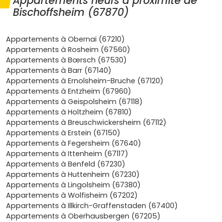
Appartements neufs à proximité de
à proximité d'axes rapides (A35) et de gares TER
Bischoffsheim (67870)
(
Obernai
,
Rosheim
), ce qui facilite la vie au quotidien.
C'est surtout un marché porté par des
tendances du
marché
stables : peu de vacance locative, des prix
Appartements à Obernai (67210)
encore raisonnables et une demande soutenue par les
Appartements à Rosheim (67560)
salariés du secteur
Obernai–Molsheim–Strasbourg
.
Appartements à Bœrsch (67530)
Appartements à Barr (67140)
Emplacement stratégique
: accès rapide à
Obernai
Appartements à Ernolsheim-Bruche (67120)
(≈
10 min
) et à
Strasbourg
(≈
25–30 min
en voiture),
Appartements à Entzheim (67960)
commerces de proximité et écoles à pied.
Appartements à Geispolsheim (67118)
Demande locative
: profils variés (jeunes actifs,
Appartements à Holtzheim (67810)
familles, télétravailleurs) à la recherche de logements
Appartements à Breuschwickersheim (67112)
performants et économiques à chauffer.
Appartements à Erstein (67150)
Confort et normes
: bâtiments
RT 2012
ou
RE 2020
,
Appartements à Fegersheim (67640)
isolation au top, charges maîtrisées et frais de
Appartements à Ittenheim (67117)
notaire réduits autour de
2–3 %
.
Appartements à Benfeld (67230)
Projet clé en main
: peu d'entretien, garanties
Appartements à Huttenheim (67230)
constructeur et revente plus fluide grâce à une
Appartements à Lingolsheim (67380)
bonne
classe énergétique
.
Appartements à Wolfisheim (67202)
Appartements à Illkirch-Graffenstaden (67400)
Au final, un
appartement neuf à Bischoffsheim
, c'est la
Appartements à Oberhausbergen (67205)
combinaison d'un environnement vert et d'une vraie