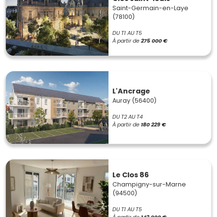
Saint-Germain-en-Laye
(78100)
DU T1 AU T5
À partir de
275 000 €
L'Ancrage
Auray (56400)
DU T2 AU T4
À partir de
180 229 €
Le Clos 86
Champigny-sur-Marne
(94500)
DU T1 AU T5