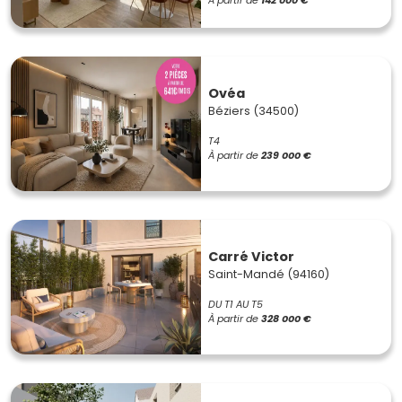
À partir de
142 000 €
Ovéa
Béziers (34500)
T4
À partir de
239 000 €
Carré Victor
Saint-Mandé (94160)
DU T1 AU T5
À partir de
328 000 €