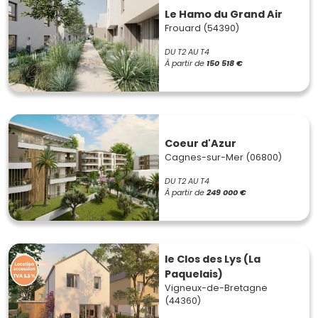
Le Hamo du Grand Air
Frouard (54390)
DU T2 AU T4
À partir de
150 518 €
Coeur d'Azur
Cagnes-sur-Mer (06800)
DU T2 AU T4
À partir de
249 000 €
le Clos des Lys (La
Paquelais)
Vigneux-de-Bretagne
(44360)