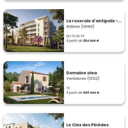
La roseraie d'antipolis -...
Antibes (06160)
DU T2 AU T4
À partir de
264 000 €
Domaine olea
Ventabren (13122)
T5
À partir de
699 000 €
Le Clos des Pinèdes