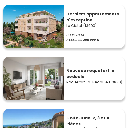
Derniers appartements
d'exception...
La Ciotat (13600)
DU T2 AU T4
À partir de
295 000 €
Nouveau roquefort la
bedoule
Roquefort-la-Bédoule (13830)
Golfe Juan. 2, 3 et 4
Pièces....