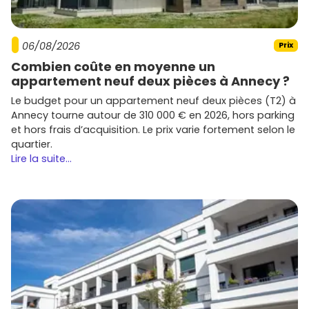
viser un
rendement locatif
cohérent et une vacance
limitée, surtout près des transports et des services.
06/08/2026
Prix
Promoteurs présents pour l'immobilier
Combien coûte en moyenne un
neuf à Villenave-d'Ornon
appartement neuf deux pièces à Annecy ?
Tu retrouveras des acteurs nationaux et aquitains
Le budget pour un appartement neuf deux pièces (T2) à
reconnus, avec des références variées :
Annecy tourne autour de 310 000 € en 2026, hors parking
et hors frais d’acquisition. Le prix varie fortement selon le
Bouygues Immobilier
: résidences modernes,
quartier.
souvent avec des efforts sur la performance
Lire la suite...
énergétique.
Nexity
: large palette de programmes pour primo-
accédants et investisseurs.
Cogedim
: finitions soignées et emplacements
travaillés dans la métropole.
Eiffage Immobilier
: projets durables et orientations
architecturales contemporaines.
Kaufman & Broad
: logements confortables,
prestations de standing selon les secteurs.
Pichet
(acteur local) : empreinte forte en Gironde,