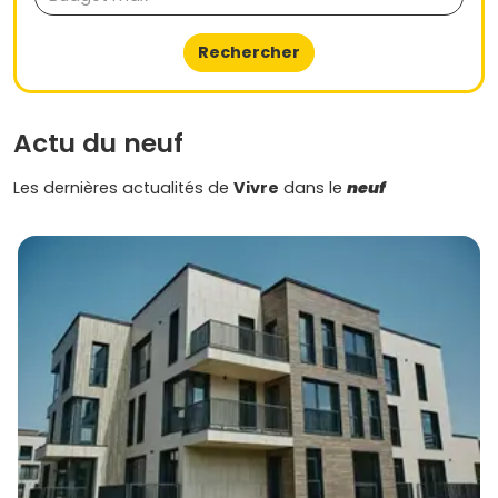
Évolution sur 5 ans
: après une forte tension à
l'échelle métropolitaine, Villenave-d'Ornon affiche
Rechercher
une progression modérée, autour de
+12 % à +20 %
selon les zones, avec des secteurs proches de
Bègles/Bordeaux souvent en haut de la fourchette.
Tendances actuelles
: les
espaces extérieurs
Actu du neuf
(terrasses, loggias) sont très recherchés, les
programmes
écoresponsables
et
RE 2020
rassurent
Les dernières actualités de
Vivre
dans le
neuf
sur le confort et les charges, et la demande est
solide pour les
2 pièces
et
3 pièces
proches des
transports.
Une demande locative soutenue à
Villenave-d'Ornon
La commune bénéficie d'une
demande locative
stable,
portée par les étudiants et jeunes actifs qui ciblent les
pôles d'emploi et les campus voisins, mais aussi par des
familles en quête d'espaces verts et d'écoles. Pour un
investissement, privilégie des
petites surfaces
bien
desservies (T2/T3) ou des T3 avec extérieur pour capter
un public familial. Sur les bons emplacements, tu peux