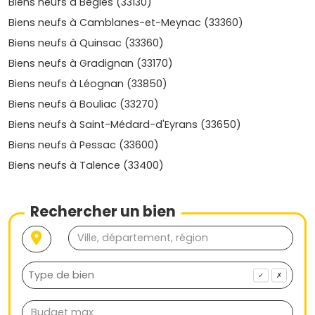
Biens neufs à Bègles (33130)
Sarcignan et secteurs sud
Biens neufs à Camblanes-et-Meynac (33360)
Secteur en évolution, offrant souvent les tarifs les plus
Biens neufs à Quinsac (33360)
accessibles pour du neuf, tout en restant proche des
Biens neufs à Gradignan (33170)
grands axes.
Biens neufs à Léognan (33850)
Prix moyen
: environ
3 900 à 4 600 €/m²
.
Biens neufs à Bouliac (33270)
Public cible : primo-accédants à budget maîtrisé,
investisseurs cherchant un bon rapport
Biens neufs à Saint-Médard-d'Eyrans (33650)
prix/emplacement.
Biens neufs à Pessac (33600)
Le marché de l'immobilier neuf à
Biens neufs à Talence (33400)
Villenave-d'Ornon : tendances, prix et
évolution récente
Rechercher un bien
Le marché local présente des caractéristiques
intéressantes pour ton projet :
Fourchette globale
: la plupart des programmes se
✓
✗
situent entre
3 900 et 5 500 €/m²
, selon
l'emplacement, la qualité des prestations et la
présence d'un extérieur (balcon, terrasse, jardin).