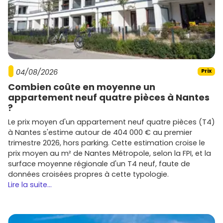
bonne connaissance du tissu métropolitain.
Belin Promotion
et
Icade
: programmes bien
positionnés autour de Bordeaux.
LP Promotion
et
Pitch Immo
: résidences récentes
avec ciblage locatif pertinent.
Conseils pour réussir ton achat dans
04/08/2026
Prix
l'immobilier neuf à Villenave-d'Ornon
Combien coûte en moyenne un
Pour maximiser tes chances de réussite, voici les points
appartement neuf quatre pièces à Nantes
essentiels à vérifier :
?
Le prix moyen d'un appartement neuf quatre pièces (T4)
Cadre de vie vs transports
: si tu vises la revente et
à Nantes s'estime autour de 404 000 € au premier
la location, priorise les
quartiers
proches des bus
trimestre 2026, hors parking. Cette estimation croise le
structurants, de la gare TER et des grands axes. Un
prix moyen au m² de Nantes Métropole, selon la FPI, et la
T2/T3 avec
extérieur
se valorise mieux.
surface moyenne régionale d'un T4 neuf, faute de
Budget et financement
: vérifie ton éligibilité au
PTZ
données croisées propres à cette typologie.
(2024–2027, selon conditions et zone) et compare
Lire la suite...
les offres de prêt. Anticipe les
frais de notaire
réduits
dans le neuf.
Fiscalité
: pour un projet locatif, renseigne-toi sur
Pinel+
(si éligible), le statut
LMNP
en meublé ou