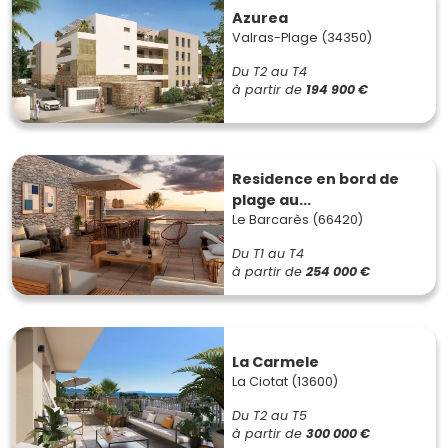
Azurea
Valras-Plage (34350)
Du T2 au T4
à partir de
194 900 €
Residence en bord de
plage au...
Le Barcarès (66420)
Du T1 au T4
à partir de
254 000 €
La Carmele
La Ciotat (13600)
Du T2 au T5
à partir de
300 000 €