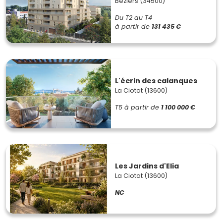
Béziers (34500)
Du T2 au T4
à partir de
131 435 €
L'écrin des calanques
La Ciotat (13600)
T5
à partir de
1 100 000 €
Les Jardins d'Elia
La Ciotat (13600)
NC