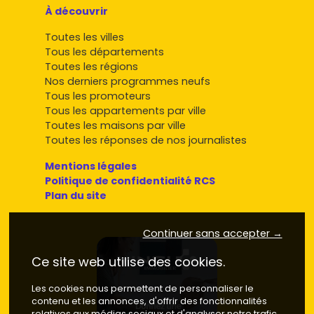
À découvrir
Toutes les villes
Tous les départements
Toutes les régions
Nos derniers programmes neufs
Tous les promoteurs
Tous les appartements par ville
Toutes les maisons par ville
Toutes les réponses de nos journalistes
Mentions légales
Politique de confidentialité RCS
Plan du site
Continuer sans accepter →
Ce site web utilise des cookies.
Les cookies nous permettent de personnaliser le
contenu et les annonces, d'offrir des fonctionnalités
relatives aux médias sociaux et d'analyser notre trafic.