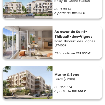
Noisy-le-Grand (93160)
Du T1 au T3
à partir de
199 100 €
Au cœur de Saint-
Thibault-des-Vignes
Saint-Thibault-des-Vignes
(77400)
T3
à partir de
262 000 €
Marne & Sens
Torcy (77200)
Du T2 au T4
à partir de
199 900 €