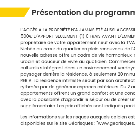
Présentation du programm
L’ACCÈS A LA PROPRIÉTÉ N'A JAMAIS ÉTÉ AUSSI ACCESSI
500€ D'APPORT SEULEMENT (1) 0 FRAIS AVANT D'EMMÉ
propriétaire de votre appartement neuf avec la TVA r
Nichée au cœur du quartier en plein renouveau de l
nouvelle adresse offre un cadre de vie harmonieux,
urbain et douceur de vivre au quotidien. Commerce
culturels s’intègrent dans un environnement verdoy
paysager derrière la résidence, à seulement 28 minut
RER A. La résidence intimiste séduit par son architec
rythmée par de généreux espaces extérieurs. Du 2 au
appartements offrent un grand confort et une conce
avec la possibilité d’agrandir le séjour ou de créer 
supplémentaire. Les prix affichés sont indiqués parki
Les informations sur les risques auxquels ce bien es
disponibles sur le site Géorisques : "www.georisques.