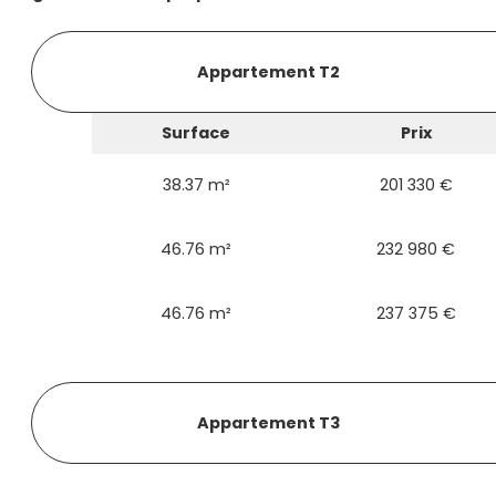
Appartement T2
Surface
Prix
38.37 m²
201 330 €
46.76 m²
232 980 €
46.76 m²
237 375 €
Appartement T3