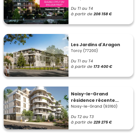
Du T1 au T4
à partir de
206 158 €
Les Jardins d'Aragon
Torcy (77200)
Du T1 au T4
à partir de
173 400 €
Noisy-le-Grand
résidence récente...
Noisy-le-Grand (93160)
Du T2 au T3
à partir de
229 275 €