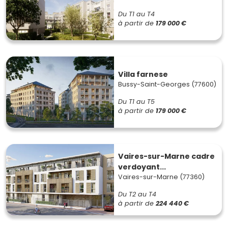
Du T1 au T4
à partir de
179 000 €
Villa farnese
Bussy-Saint-Georges (77600)
Du T1 au T5
à partir de
179 000 €
Vaires-sur-Marne cadre
verdoyant...
Vaires-sur-Marne (77360)
Du T2 au T4
à partir de
224 440 €