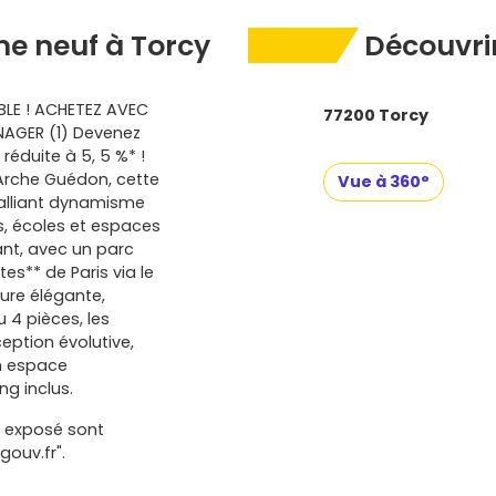
e neuf à Torcy
Découvrir
BLE ! ACHETEZ AVEC
77200 Torcy
NAGER (1) Devenez
éduite à 5, 5 %* !
’Arche Guédon, cette
Vue à 360°
 alliant dynamisme
s, écoles et espaces
ant, avec un parc
es** de Paris via le
ture élégante,
 4 pièces, les
ption évolutive,
un espace
ng inclus.
t exposé sont
gouv.fr".