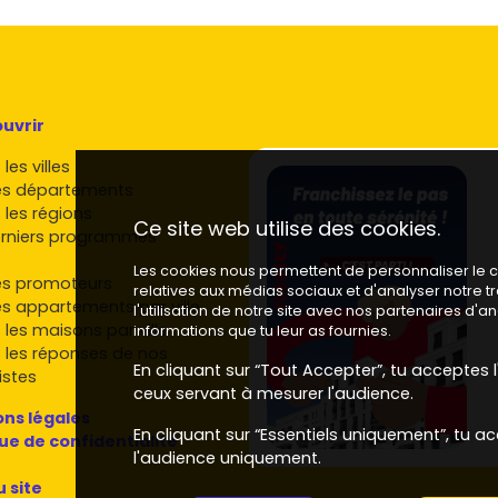
uvrir
les villes
es départements
 les régions
Ce site web utilise des cookies.
rniers programmes
Les cookies nous permettent de personnaliser le co
es promoteurs
relatives aux médias sociaux et d'analyser notre 
es appartements par ville
l'utilisation de notre site avec nos partenaires d'
 les maisons par ville
informations que tu leur as fournies.
 les réponses de nos
En cliquant sur “Tout Accepter”, tu acceptes l'
istes
ceux servant à mesurer l'audience.
ns légales
En cliquant sur “Essentiels uniquement”, tu ac
que de confidentialité
l'audience uniquement.
u site