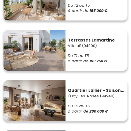
Du T2 au T5
à partir de
155 000 €
Terrasses Lamartine
Villejuif (94800)
Du T1 au T5
à partir de
199 258 €
Quartier Lallier - Saison...
L'Haÿ-les-Roses (94240)
Du T2 au T5
à partir de
280 000 €