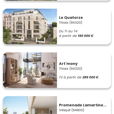
Le Quatorze
Thiais (94320)
Du T1 au T4
à partir de
190 000 €
Art'mony
Thiais (94320)
T2
à partir de
289 000 €
Promenade Lamartine...
Villejuif (94800)