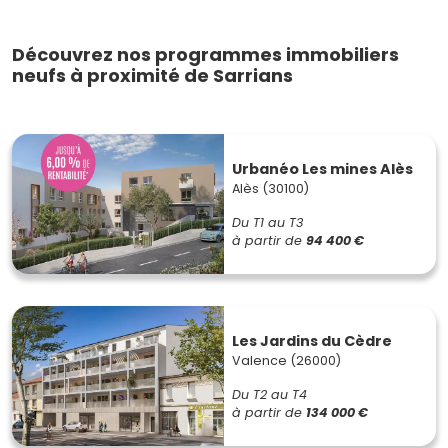
Découvrez nos programmes immobiliers
neufs à proximité de Sarrians
Urbanéo Les mines Alès
Alès (30100)
Du T1 au T3
à partir de
94 400 €
Les Jardins du Cèdre
Valence (26000)
Du T2 au T4
à partir de
134 000 €