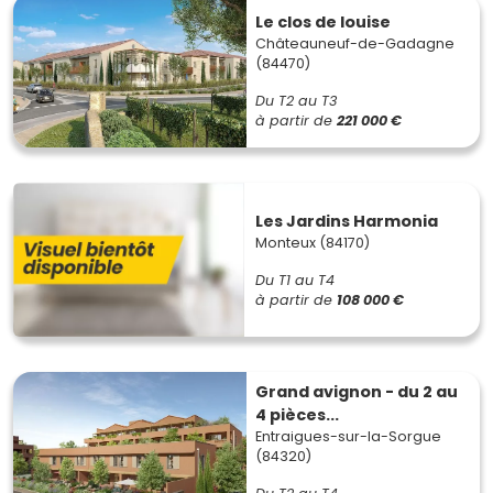
Le clos de louise
Châteauneuf-de-Gadagne
(84470)
Du T2 au T3
à partir de
221 000 €
Les Jardins Harmonia
Monteux (84170)
Du T1 au T4
à partir de
108 000 €
Grand avignon - du 2 au
4 pièces...
Entraigues-sur-la-Sorgue
(84320)