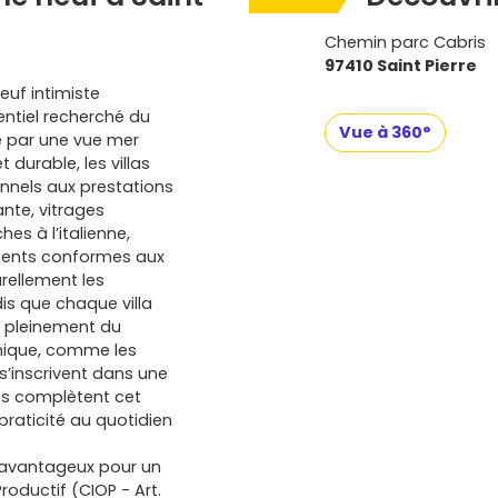
Chemin parc Cabris
97410 Saint Pierre
euf intimiste
dentiel recherché du
Vue à 360°
é par une vue mer
durable, les villas
nnels aux prestations
nte, vitrages
es à l’italienne,
ments conformes aux
rellement les
is que chaque villa
er pleinement du
rmique, comme les
 s’inscrivent dans une
fs complètent cet
praticité au quotidien
ès avantageux pour un
roductif (CIOP - Art.