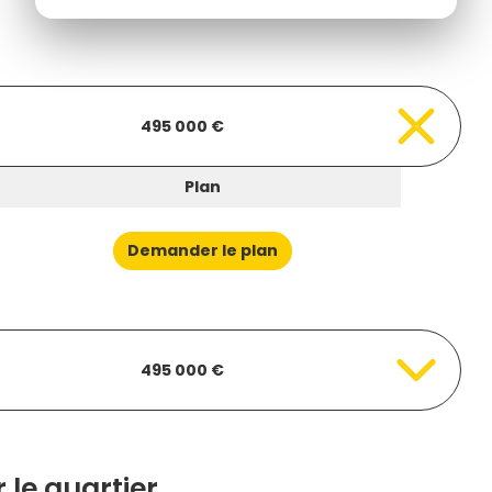
495 000 €
Plan
Demander le plan
495 000 €
 le quartier