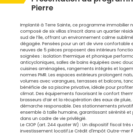
Pierre
Implanté à Terre Sainte, ce programme immobilier n
composé de six villas s’inscrit dans un quartier rési
sud de l’île, offrant un environnement calme sublim
dégagée. Pensées pour un art de vivre confortable et 
neuves de 5 pièces proposent des intérieurs fonctio
soignées : isolation thermique et phonique performa
anticycloniques, salles de bains équipées avec douch
cuisines aménagées, rangements intégrés et loge
normes PMR. Les espaces extérieurs prolongent natu
volumes avec varangues, terrasses et balcons, tand
bénéficie de sa piscine privative, idéale pour profit
climat. Des équipements favorisant le confort the
brasseurs d’air et la récupération des eaux de pluie,
démarche responsable. Des stationnements privati
ensemble à taille humaine, garantissant sérénité et 
dans un cadre de vie privilégié.
Le CIOP (art. 244 quater W) : Un dispositif fiscal tr
investissement locatif.Le Crédit d'Impôt Outre-mer P