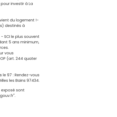
pour investir à La
evient du logement !-
s) destinés à
 - SCI le plus souvent
ndant 5 ans minimum,
rces.
ur vous
OP (art. 244 quater
 le 97 : Rendez-vous
illes les Bains 97434.
t exposé sont
gouv.fr".