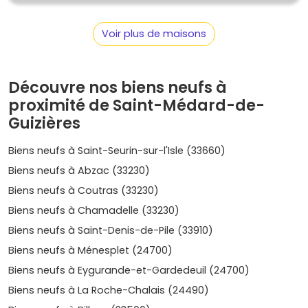
Potentiel locatif local
: la présence de la gare, la
Voir plus de maisons
proximité de
Coutras
et
Libourne
, et la demande de
petites surfaces pour les actifs du secteur entretiennent
une dynamique locative régulière, surtout sur les
T2
et
T3
.
Découvre nos biens neufs à
Quartiers et secteurs à cibler pour ton
proximité de Saint-Médard-de-
achat
Guizières
Plusieurs zones méritent ton attention à Saint-Médard-
Biens neufs à Saint-Seurin-sur-l'Isle (33660)
de-Guizières :
Biens neufs à Abzac (33230)
Centre-bourg
: idéal si tu veux tout faire à pied
Biens neufs à Coutras (33230)
(commerces, services, écoles). On y trouve des
résidences à taille humaine, intéressantes pour une
Biens neufs à Chamadelle (33230)
résidence principale
comme pour un
Biens neufs à Saint-Denis-de-Pile (33910)
investissement
.
Prix indicatifs
: autour de
2 700 à 3
400 €/m²
pour des appartements neufs selon
Biens neufs à Ménesplet (24700)
prestations.
Biens neufs à Eygurande-et-Gardedeuil (24700)
Secteur gare et bords de l'Isle
: parfait pour
Biens neufs à La Roche-Chalais (24490)
concilier mobilité et cadre de vie. Les biens avec
extérieur
(balcon/terrasse) et
stationnement