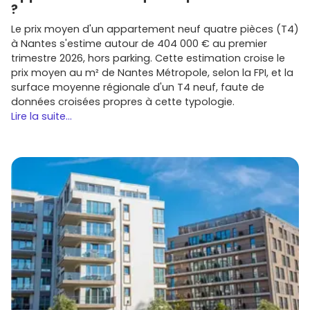
Immobilier
,
Eiffage Immobilier
?
Kaufman & Broad
,
Vinci Immobilier
,
Icade
Le prix moyen d'un appartement neuf quatre pièces (T4)
Promotion
à Nantes s'estime autour de 404 000 € au premier
Chaque programme a ses spécificités : architecture,
trimestre 2026, hors parking. Cette estimation croise le
qualité des finitions
, options de
personnalisation
,
prix moyen au m² de Nantes Métropole, selon la FPI, et la
calendrier de
livraison
. Compare les fiches détaillées et
surface moyenne régionale d'un T4 neuf, faute de
les
plans
sur
Vivre dans le neuf
pour choisir en
données croisées propres à cette typologie.
connaissance de cause.
Lire la suite...
Conseils pratiques pour réussir ton
achat
Voici les points essentiels à vérifier avant de te lancer :
Calibre ton budget
: fais une simulation en intégrant
le
prix au m²
, les
frais de notaire réduits
(dans le
neuf), et les coûts annexes (cuisine, placards,
revêtements si non inclus).
Vérifie les aides
: regarde ton éligibilité au
PTZ
pour
la résidence principale et aux dispositifs
d'
investissement locatif
selon le
zonage
et les