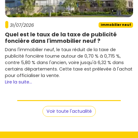
conditions en vigueur.
Scrute l'emplacement
: proximité
gare TER
, écoles,
commerces, stationnement. Un bon emplacement
réduit la vacance locative et facilite la revente.
31/07/2026
Immobilier neuf
Anticipe la livraison
: date prévisionnelle, garanties
Quel est le taux de la taxe de publicité
(
parfait achèvement
,
décennale
), et conditions de
foncière dans l'immobilier neuf ?
paiement échelonné
en VEFA.
Priorise la performance
: vise la conformité
RE 2020
,
Dans l'immobilier neuf, le taux réduit de la taxe de
une bonne
isolation
, une
orientation
lumineuse et, si
publicité foncière tourne autour de 0,70 % à 0,715 %,
possible, un
extérieur
privatif.
contre 5,80 % dans l'ancien, voire jusqu'à 6,32 % dans
certains départements. Cette taxe est prélevée à l'achat
Prêt à passer à l'action ? Parcours les offres disponibles
pour officialiser la vente.
sur
Vivre dans le neuf
, compare les secteurs (
centre-
Lire la suite...
bourg
,
gare
,
périphérie
), repère les
prix au m²
et
contacte les promoteurs pour obtenir les
plans
et les
grilles de prix
actualisées.
L'essentiel à retenir pour choisir vite et
Voir toute l'actualité
bien
Si tu cherches un achat malin près de
Libourne
,
l'immobilier neuf à
Saint-Médard-de-Guizières
offre un