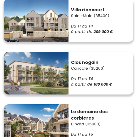
Villa riancourt
Saint-Malo (35400)
Du T1 au T4
à partir de
209 000 €
Clos nogain
Cancale (35260)
Du T1 au T4
à partir de
180 000 €
Le domaine des
corbieres
Dinard (35800)
Du T1 au T5