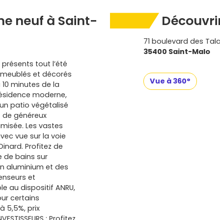
e neuf à Saint-
Découvrir
71 boulevard des Tal
35400 Saint-Malo
présents tout l’été
s meublés et décorés
Vue à 360°
 10 minutes de la
résidence moderne,
un patio végétalisé
t de généreux
imisée. Les vastes
vec vue sur la voie
Dinard. Profitez de
e de bains sur
n aluminium et des
enseurs et
e au dispositif ANRU,
ur certains
 5,5%, prix
VESTISSEURS : Profitez