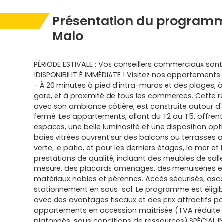
Présentation du programm
Malo
PÉRIODE ESTIVALE : Vos conseillers commerciaux sont 
!DISPONIBILIT É IMMÉDIATE ! Visitez nos appartement
- À 20 minutes à pied d'intra-muros et des plages, à
gare, et à proximité de tous les commerces. Cette 
avec son ambiance côtière, est construite autour d'
fermé. Les appartements, allant du T2 au T5, offren
espaces, une belle luminosité et une disposition opt
baies vitrées ouvrent sur des balcons ou terrasses a
verte, le patio, et pour les derniers étages, la mer et 
prestations de qualité, incluant des meubles de sall
mesure, des placards aménagés, des menuiseries e
matériaux nobles et pérennes. Accès sécurisés, asc
stationnement en sous-sol. Le programme est éligibl
avec des avantages fiscaux et des prix attractifs po
appartements en accession maîtrisée (TVA réduite à
plafonnés, sous conditions de ressources).SPÉCIAL IN