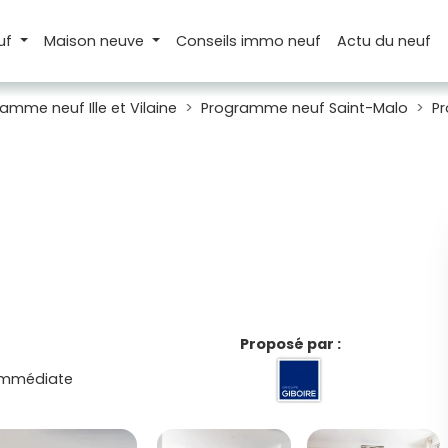
uf
Maison
neuve
Conseils
immo neuf
Actu
du neuf
amme neuf Ille et Vilaine
Programme neuf Saint-Malo
P
Proposé par :
 immédiate