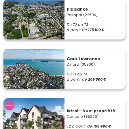
Plaisance
Paimpol (22500)
Du T2 au T3
à partir de
175 100 €
Cour Lawrence
Dinard (35800)
Du T1 au T4
à partir de
209 000 €
Istral - Nue-propriété
Cancale (35260)
T2
à partir de
155 400 €