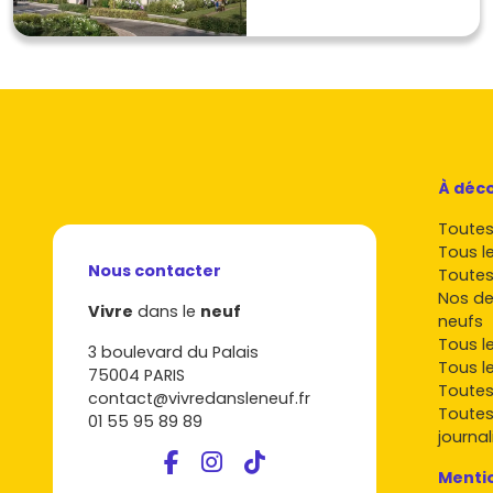
À déco
Toutes 
Tous l
Nous contacter
Toutes
Nos de
Vivre
dans le
neuf
neufs
Tous l
3 boulevard du Palais
Tous l
75004 PARIS
Toutes
contact@vivredansleneuf.fr
Toutes
01 55 95 89 89
journal
Mentio