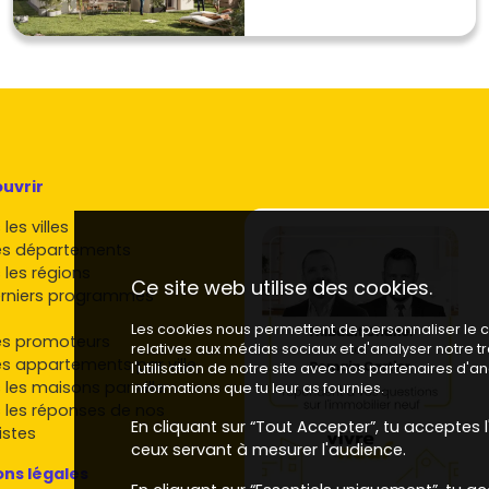
uvrir
les villes
es départements
 les régions
Ce site web utilise des cookies.
rniers programmes
Les cookies nous permettent de personnaliser le co
es promoteurs
relatives aux médias sociaux et d'analyser notre 
es appartements par ville
l'utilisation de notre site avec nos partenaires d'
 les maisons par ville
informations que tu leur as fournies.
 les réponses de nos
En cliquant sur “Tout Accepter”, tu acceptes l'
istes
ceux servant à mesurer l'audience.
ns légales