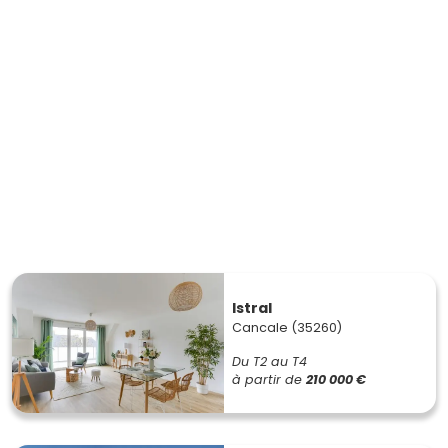
Istral
Cancale (35260)
Du T2 au T4
à partir de
210 000 €