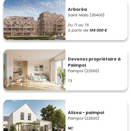
Arboréa
Saint-Malo (35400)
Du T1 au T5
à partir de
195 000 €
Devenez propriétaire à
Paimpol
Paimpol (22500)
T3
Alizea - paimpol
Paimpol (22500)
NC