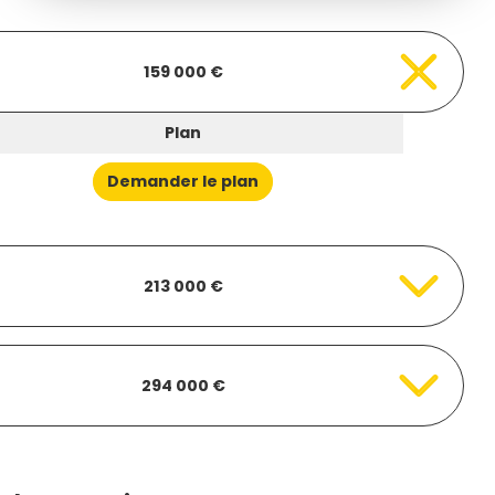
159 000 €
Plan
Demander le plan
213 000 €
294 000 €