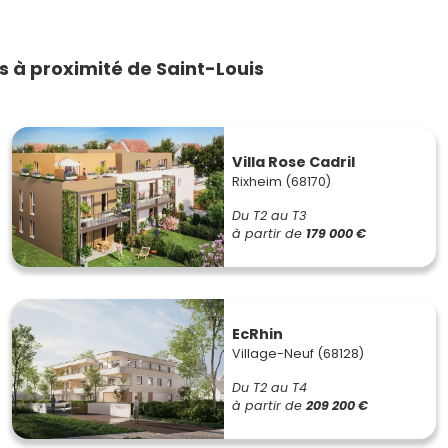
 à proximité de Saint-Louis
Villa Rose Cadril
Rixheim (68170)
Du T2 au T3
à partir de
179 000 €
EcRhin
Village-Neuf (68128)
Du T2 au T4
à partir de
209 200 €