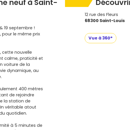
e neuf à Saint-
Découvrir
12 rue des Fleurs
68300 Saint-Louis
& 19 septembre !
, pour le même prix
Vue à 360°
, cette nouvelle
t calme, praticité et
n voiture de la
e vie dynamique, au
.
seulement 400 mètres
tant de rejoindre
e la station de
Un véritable atout
du quotidien.
imité à 5 minutes de