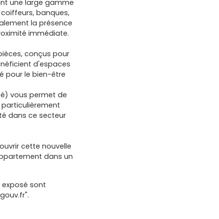
frant une large gamme
 coiffeurs, banques,
également la présence
roximité immédiate.
pièces, conçus pour
néficient d'espaces
é pour le bien-être
lité) vous permet de
 particulièrement
été dans ce secteur
uvrir cette nouvelle
 appartement dans un
t exposé sont
gouv.fr".