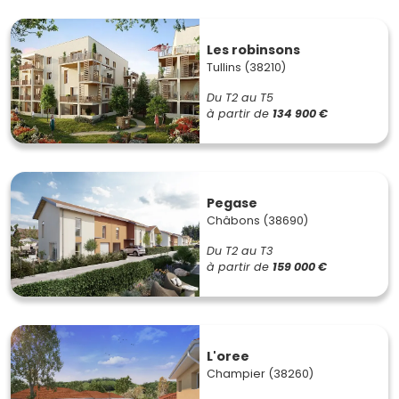
Les robinsons
Tullins (38210)
Du T2 au T5
à partir de
134 900 €
Pegase
Châbons (38690)
Du T2 au T3
à partir de
159 000 €
L'oree
Champier (38260)