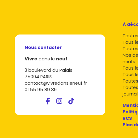
À déco
Toutes 
Tous l
Nous contacter
Toutes
Nos de
Vivre
dans le
neuf
neufs
Tous l
3 boulevard du Palais
Tous l
75004 PARIS
Toutes
contact@vivredansleneuf.fr
Toutes
01 55 95 89 89
journal
Mentio
Politi
RCS
Plan d