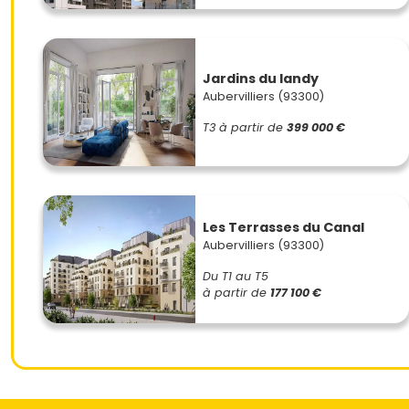
Jardins du landy
Aubervilliers (93300)
T3
à partir de
399 000 €
Les Terrasses du Canal
Aubervilliers (93300)
Du T1 au T5
à partir de
177 100 €