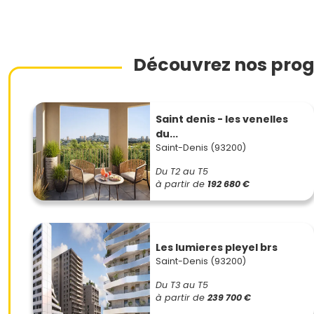
Découvrez nos prog
Saint denis - les venelles
du...
Saint-Denis (93200)
Du T2 au T5
à partir de
192 680 €
Les lumieres pleyel brs
Saint-Denis (93200)
Du T3 au T5
à partir de
239 700 €