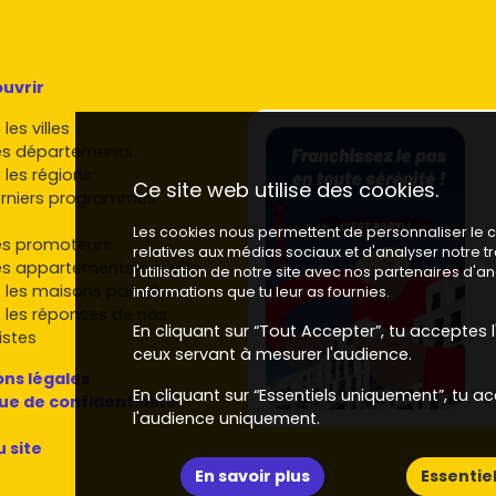
uvrir
les villes
es départements
 les régions
Ce site web utilise des cookies.
rniers programmes
Les cookies nous permettent de personnaliser le co
es promoteurs
relatives aux médias sociaux et d'analyser notre 
es appartements par ville
l'utilisation de notre site avec nos partenaires d'
 les maisons par ville
informations que tu leur as fournies.
 les réponses de nos
En cliquant sur “Tout Accepter”, tu acceptes l'
istes
ceux servant à mesurer l'audience.
ns légales
En cliquant sur “Essentiels uniquement”, tu ac
que de confidentialité
l'audience uniquement.
u site
En savoir plus
Essentie