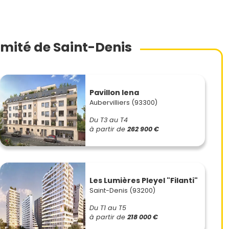
mité de Saint-Denis
Pavillon lena
Aubervilliers (93300)
Du T3 au T4
à partir de
262 900 €
Les Lumières Pleyel "Filanti"
Saint-Denis (93200)
Du T1 au T5
à partir de
218 000 €