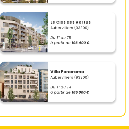
Le Clos des Vertus
Aubervilliers (93300)
Du T1 au T5
à partir de
193 400 €
Villa Panorama
Aubervilliers (93300)
Du T1 au T4
à partir de
185 000 €