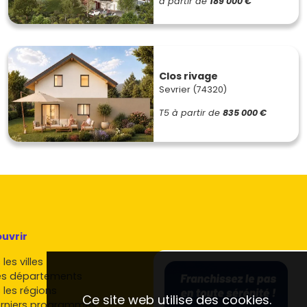
à partir de
189 000 €
Clos rivage
Sevrier (74320)
T5
à partir de
835 000 €
uvrir
les villes
es départements
 les régions
Ce site web utilise des cookies.
rniers programmes