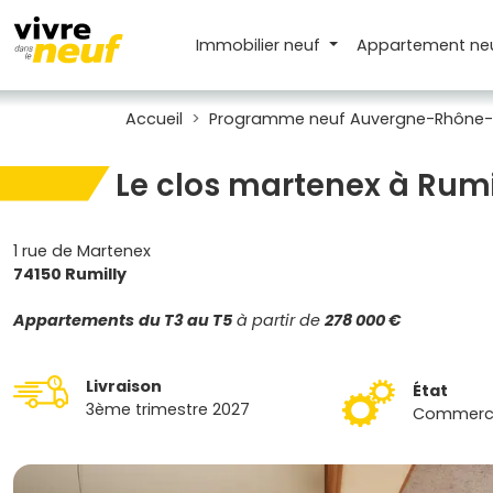
Immobilier neuf
Appartement
ne
Accueil
Programme neuf Auvergne-Rhône-
Le clos martenex à Rumi
1 rue de Martenex
74150 Rumilly
Appartements
du T3 au T5
à partir de
278 000 €
Livraison
État
3ème trimestre 2027
Commercia