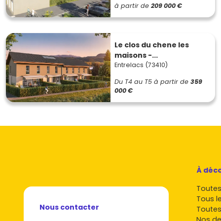
à partir de
209 000 €
Le clos du chene les
maisons -...
Entrelacs (73410)
Du T4 au T5
à partir de
359
000 €
À déco
Toutes 
Tous l
Nous contacter
Toutes
Nos de