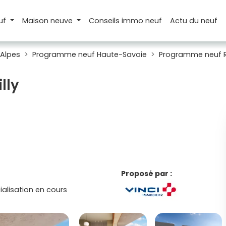
uf
Maison
neuve
Conseils
immo neuf
Actu
du neuf
Alpes
Programme neuf Haute-Savoie
Programme neuf R
lly
Proposé par :
lisation en cours