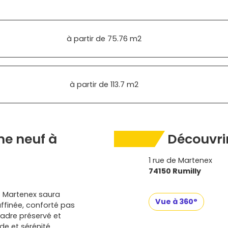
à partir de
75.76 m2
à partir de
113.7 m2
e neuf à
Découvrir
1 rue de Martenex
74150 Rumilly
os Martenex saura
Vue à 360°
affinée, conforté pas
cadre préservé et
e et sérénité.