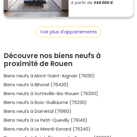
à partir de
349 000 €
achat immobilier à Rouen
Saint-Sever
Voir plus d'appartements
Ce quartier est en pleine transformation urbaine, avec ses
nouveaux bâtiments modernes et ses zones
commerciales. Saint-Sever est idéal pour les jeunes actifs
Découvre nos biens neufs à
et les familles à la recherche de modernité.
proximité de Rouen
Prix moyen :
entre 3 000 et 4 500 €/m².
Biens neufs à Mont-Saint-Aignan (76130)
Plateau des Bruyères
Biens neufs à Bihorel (76420)
Ce secteur en développement séduit par son cadre
Biens neufs à Sotteville-lès-Rouen (76300)
verdoyant et ses nouvelles résidences. C'est un lieu
parfait pour ceux qui recherchent une vie tranquille tout
Biens neufs à Bois-Guillaume (76230)
en étant à proximité du centre-ville.
Biens neufs à Darnétal (76160)
Prix moyen :
entre 2 500 et 3 500 €/m².
Biens neufs à Le Petit-Quevilly (76140)
Biens neufs à Le Mesnil-Esnard (76240)
Vieux-Marché