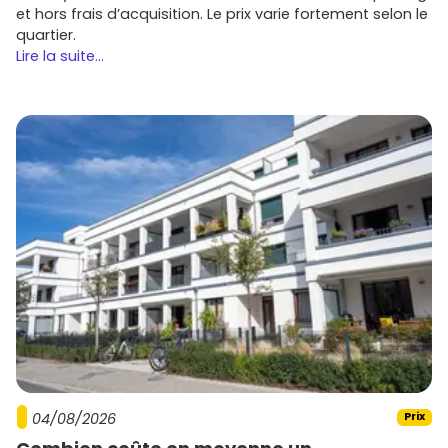
Projets écoresponsables
: les bâtiments respectant
et hors frais d’acquisition. Le prix varie fortement selon le
les normes environnementales séduisent les
quartier.
acheteurs.
Lire la suite...
Les promoteurs actifs à Rouen
Bouygues Immobilier
Un acteur clé qui propose des résidences modernes et
écoresponsables dans des quartiers attractifs comme
Saint-Sever.
Nexity
Avec des programmes variés, Nexity offre des logements
pour primo-accédants et des biens haut de gamme.
Eiffage Immobilier
Connus pour leurs projets innovants, Eiffage Immobilier
04/08/2026
Prix
mise sur des emplacements stratégiques à Rouen.