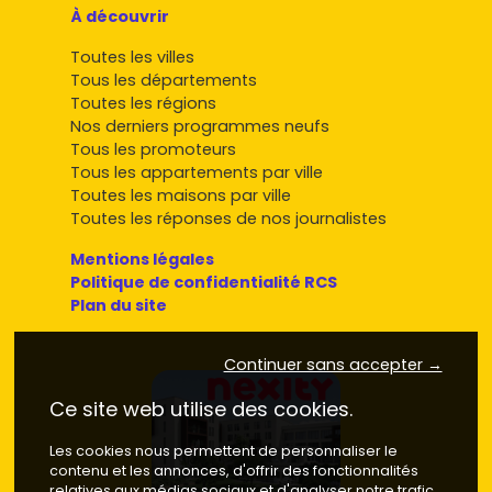
À découvrir
Toutes les villes
Tous les départements
Toutes les régions
Nos derniers programmes neufs
Tous les promoteurs
Tous les appartements par ville
Toutes les maisons par ville
Toutes les réponses de nos journalistes
Mentions légales
Politique de confidentialité RCS
Plan du site
Continuer sans accepter →
Ce site web utilise des cookies.
Les cookies nous permettent de personnaliser le
contenu et les annonces, d'offrir des fonctionnalités
relatives aux médias sociaux et d'analyser notre trafic.