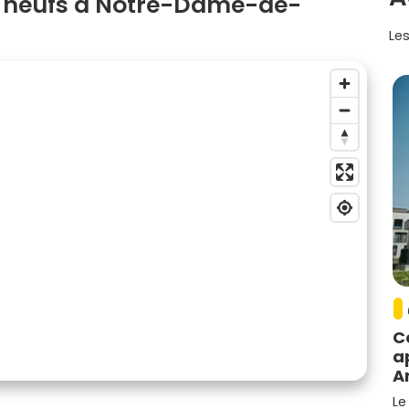
 neufs à Notre-Dame-de-
Les
C
a
A
Le