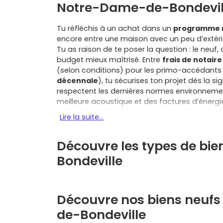
Notre-Dame-de-Bondevil
Tu réfléchis à un achat dans un
programme n
encore entre une maison avec un peu d’extéri
Tu as raison de te poser la question : le neuf,
budget mieux maîtrisé. Entre
frais de notaire
(selon conditions) pour les primo-accédants 
décennale
), tu sécurises ton projet dès la s
respectent les dernières normes environnemen
meilleure acoustique et des factures d’énergi
maison familiale. À Notre-Dame-de-Bondeville
Lire la suite...
des commerces, des écoles et des services d
Rouen et à ses emplois, ses universités et s
Découvre les types de bi
Déville-lès-Rouen, Mont-Saint-Aignan, Bois-Gu
renforcent l’attractivité du secteur avec leur
Bondeville
de 20 minutes selon les axes et les transpor
gestion simple, des charges maîtrisées et des
domotique selon programmes), tandis qu’une m
recherchés, avec un jardin facile à entretenir
Découvre nos biens neufs
dépenses au quotidien. Dans les deux cas, tu p
de-Bondeville
d’une exonération temporaire de taxe fonciè