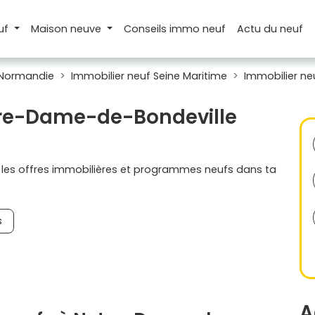
uf
Maison
neuve
Conseils
immo neuf
Actu
du neuf
 Normandie
Immobilier neuf Seine Maritime
Immobilier n
otre-Dame-de-Bondeville
s les offres immobilières et programmes neufs dans ta
s
A