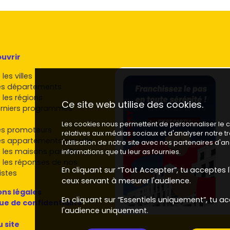
uvrir
les villes
es départements
 les régions
Ce site web utilise des cookies.
rniers programmes
Les cookies nous permettent de personnaliser le co
es promoteurs
relatives aux médias sociaux et d'analyser notre 
es appartements par ville
l'utilisation de notre site avec nos partenaires d'
 les maisons par ville
informations que tu leur as fournies.
 les réponses de nos
En cliquant sur “Tout Accepter”, tu acceptes l'
istes
ceux servant à mesurer l'audience.
ns légales
En cliquant sur “Essentiels uniquement”, tu ac
que de confidentialité
l'audience uniquement.
u site