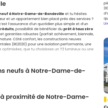
le
pi
31
d’
euf à Notre-Dame-de-Bondeville
et tu hésites
qu
eur et un appartement bien placé près des services ?
Lir
 c’est l’assurance d’un quotidien plus simple et d’un
 réduits
, possibilité de bénéficier du
prêt à taux zéro
et garanties robustes (parfait achèvement, biennale,
ignature. Côté confort, les constructions neuves
tales (RE2020) pour une isolation performante, une
e optimisées, que tu choisisses un T2 lumineux ou une
, tu profites d’un cadre pratique et verdoyant, avec
e santé à portée de main, tout en restant connecté à
es loisirs. Les communes voisines, comme Maromme,
ens neufs à Notre-Dame-de-
illaume, Canteleu, Le Houlme, Barentin ou Malaunay,
s équipements et leurs bassins d’emploi, le tout à moins
ts. Concrètement, un appartement neuf t’offre une
 prestations actuelles (ascenseur récent, parking,
aison neuve te donne l’espace et la tranquillité
 et des performances énergétiques qui limitent les
 à proximité de Notre-Dame-
eux souvent personnaliser tes finitions et profiter
re dans certaines communes (selon délibérations
C