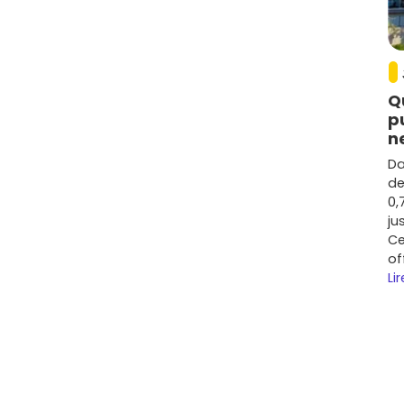
Q
p
n
Da
de
0,
ju
Ce
of
Lir