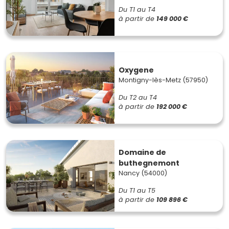
Du T1 au T4
à partir de
149 000 €
Oxygene
Montigny-lès-Metz (57950)
Du T2 au T4
à partir de
192 000 €
Domaine de
buthegnemont
Nancy (54000)
Du T1 au T5
à partir de
109 896 €