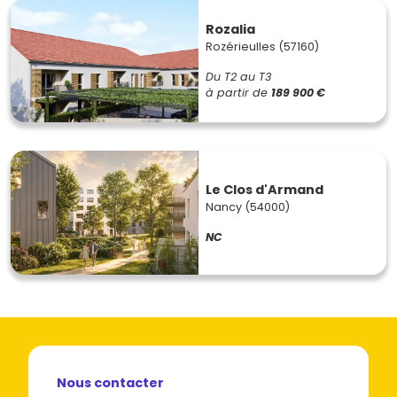
Rozalia
Rozérieulles (57160)
Du T2 au T3
à partir de
189 900 €
Le Clos d'Armand
Nancy (54000)
NC
Nous contacter