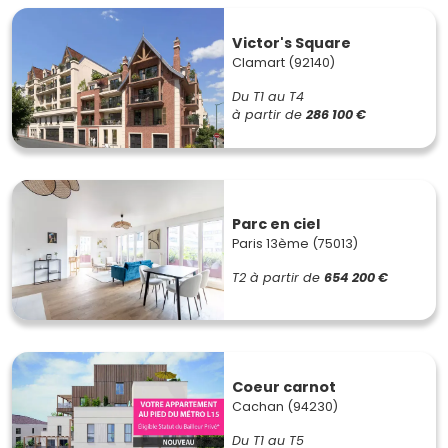
Victor's Square
Clamart (92140)
Du T1 au T4
à partir de
286 100 €
Parc en ciel
Paris 13ème (75013)
T2
à partir de
654 200 €
Coeur carnot
Cachan (94230)
Du T1 au T5