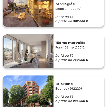
privilégiée...
Malakoff (92240)
Du T2 au T4
à partir de
382 000 €
15ème merveille
Paris 15ème (75015)
Du T2 au T5
à partir de
760 000 €
Bricklane
Bagneux (92220)
Du T2 au T5
à partir de
295 000 €