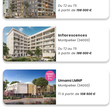
Du T2 au T5
à partir de
198 000 €
Inflorescences
Montpellier (34000)
Du T2 au T5
à partir de
188 000 €
Umami LMNP
Montpellier (34000)
T1
à partir de
108 500 €