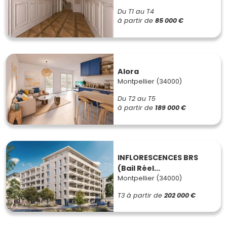
Du T1 au T4
à partir de
85 000 €
Alora
Montpellier (34000)
Du T2 au T5
à partir de
189 000 €
INFLORESCENCES BRS
(Bail Réel...
Montpellier (34000)
T3
à partir de
202 000 €