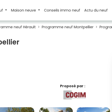
uf
Maison
neuve
Conseils
immo neuf
Actu
du neuf
ramme neuf Hérault
Programme neuf Montpellier
Progr
ellier
Proposé par :