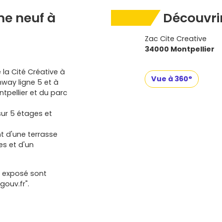
e neuf à
Découvrir
Zac Cite Creative
34000 Montpellier
 la Cité Créative à
Vue à 360°
mway ligne 5 et à
tpellier et du parc
ur 5 étages et
t d'une terrasse
es et d'un
t exposé sont
gouv.fr".