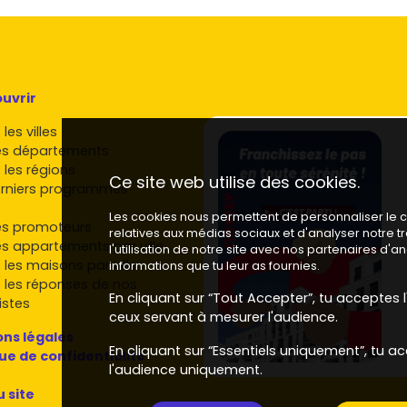
uvrir
les villes
es départements
 les régions
Ce site web utilise des cookies.
rniers programmes
Les cookies nous permettent de personnaliser le co
es promoteurs
relatives aux médias sociaux et d'analyser notre 
es appartements par ville
l'utilisation de notre site avec nos partenaires d'
 les maisons par ville
informations que tu leur as fournies.
 les réponses de nos
En cliquant sur “Tout Accepter”, tu acceptes l'
istes
ceux servant à mesurer l'audience.
ns légales
En cliquant sur “Essentiels uniquement”, tu ac
que de confidentialité
l'audience uniquement.
u site