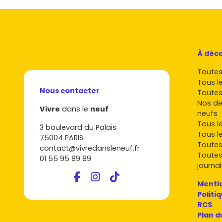
À déco
Toutes 
Tous l
Nous contacter
Toutes
Nos de
Vivre
dans le
neuf
neufs
Tous l
3 boulevard du Palais
Tous l
75004 PARIS
Toutes
contact@vivredansleneuf.fr
Toutes
01 55 95 89 89
journal
Mentio
Politi
RCS
Plan d