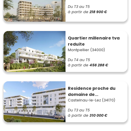
Du T3 au T5
à partir de
218 900 €
Quartier millenaire tva
reduite
Montpellier (34000)
Du T4 au T5
à partir de
456 288 €
Residence proche du
domaine de...
Castelnau-le-Lez (34170)
Du T3 au T5
à partir de
310 000 €