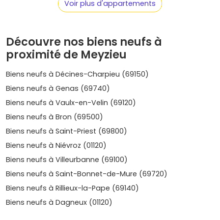
Voir plus d'appartements
aéroportuaire créent un bassin d'emplois qui nourrit une
demande locative
régulière, surtout pour les
T2/T3
.
Confort et performance
: les programmes en
RE2020
Découvre nos biens neufs à
offrent une isolation au top, des
charges maîtrisées
et
proximité de Meyzieu
souvent des
espaces extérieurs
(balcon, terrasse,
jardin), très recherchés.
Biens neufs à Décines-Charpieu (69150)
Où acheter à Meyzieu : secteurs et
Biens neufs à Genas (69740)
ambiances à connaître
Biens neufs à Vaulx-en-Velin (69120)
Biens neufs à Bron (69500)
Grand Large et bords du canal
– Pour un quotidien au
vert, avec vue ou accès rapide à l'eau. Très prisé par les
Biens neufs à Saint-Priest (69800)
familles et les actifs en quête de sérénité.
Prix moyen
:
5
Biens neufs à Niévroz (01120)
000 à 6 200 €/m²
selon l'emplacement et la vue.
Biens neufs à Villeurbanne (69100)
Centre-ville et secteur République
– Commerces,
Biens neufs à Saint-Bonnet-de-Mure (69720)
écoles, services et bus vers le
T3
. Bon équilibre entre vie
pratique et animation douce.
Prix moyen
:
4 600 à 5 800
Biens neufs à Rillieux-la-Pape (69140)
€/m²
.
Biens neufs à Dagneux (01120)
Pôle tram T3 Meyzieu ZI
– Idéal si tu veux optimiser les