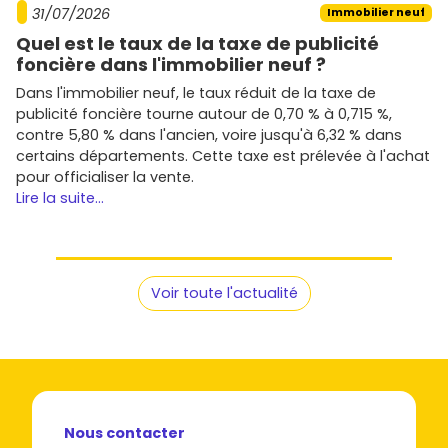
31/07/2026
Immobilier neuf
Compare les prestations
: isolation
RE2020
,
Quel est le taux de la taxe de publicité
stationnement, exposition, qualité des matériaux,
foncière dans l'immobilier neuf ?
espaces communs.
Dans l'immobilier neuf, le taux réduit de la taxe de
Envie de passer à l'action ? Parcours les biens en
publicité foncière tourne autour de 0,70 % à 0,715 %,
immobilier neuf à Meyzieu
sur
Vivre dans le neuf
, crée
contre 5,80 % dans l'ancien, voire jusqu'à 6,32 % dans
tes alertes par
quartier
et prix, et programme
certains départements. Cette taxe est prélevée à l'achat
rapidement des
visites
sur les secteurs qui t'intéressent.
pour officialiser la vente.
C'est le meilleur moyen de saisir une opportunité au bon
Lire la suite...
prix et dans le bon emplacement.
Voir toute l'actualité
Nous contacter