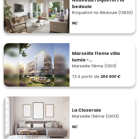
Nouveau roquefort la
bedoule
Roquefort-la-Bédoule (13830)
NC
Marseille 11eme villa
lumia -...
Marseille 11ème (13011)
T3
à partir de
264 500 €
La Closeraie
Marseille 13ème (13013)
NC