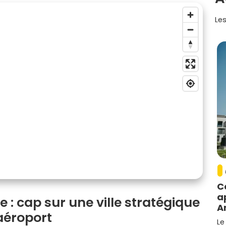
Les
C
a
: cap sur une ville stratégique
A
'aéroport
Le