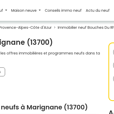
uf
Maison
neuve
Conseils
immo neuf
Actu
du neuf
 Provence-Alpes-Côte d'Azur
Immobilier neuf Bouches Du R
rignane (13700)
s les offres immobilières et programmes neufs dans ta
s
neufs à Marignane (13700)
A