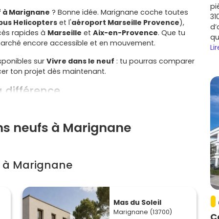
pi
f à Marignane
? Bonne idée. Marignane coche toutes
31
bus Helicopters
et l'
aéroport Marseille Provence
),
d’
cès rapides à
Marseille
et
Aix-en-Provence
. Que tu
qu
un marché encore accessible et en mouvement.
Lir
isponibles sur
Vivre dans le neuf
: tu pourras comparer
cer ton projet dès maintenant.
a différence
ille de grands employeurs comme
Airbus Helicopters
r les zones logistiques et tertiaires voisines. Résultat :
ens neufs à Marignane
 pour les
T2
et
T3
proches des axes et des transports.
55
, gare
Vitrolles Aéroport
à proximité, liaisons bus de
itrolles, c'est ultra pratique.
s à Marignane
utiques sur l'étang, pistes cyclables, commerces du
 résidences neuves aux normes
RE2020
pour un confort
Mas du Soleil
Marignane (13700)
euf à Marignane
reste compétitif par rapport à
C