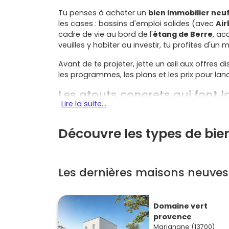
Tu penses à acheter un
bien immobilier neu
les cases : bassins d'emploi solides (avec
Air
cadre de vie au bord de l'
étang de Berre
, ac
veuilles y habiter ou investir, tu profites d'
Avant de te projeter, jette un œil aux offres d
les programmes, les plans et les prix pour lan
Les atouts concrets qui font l
Lire la suite...
Dynamisme économique
: Marignane accue
et l'
aéroport Marseille Provence
, sans oublie
Découvre les types de bi
une
demande locative
soutenue, notamment
Mobilités faciles
: accès rapides aux
A7
et
A
la métropole. Si tu bosses sur Marseille, Aix ou V
Les dernières maisons neuve
Qualité de vie
: balades au
Jaï
, activités na
centre, écoles et services… Le tout avec des
thermique et acoustique top.
Domaine vert
provence
Prix plus doux que Marseille
: l'
immobilier n
Marignane (13700)