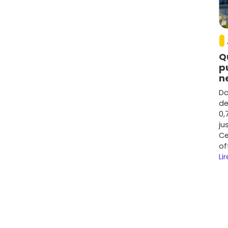
€/m²
selon l'emplacement précis et la qualité du
ntiel
 à Marignane
a globalement progressé de
+15 à +20 %
,
Q
ence, la hausse des coûts de construction et
p
rd'hui, compte en moyenne :
n
Da
t 5 800 €/m²
, avec des pics sur les programmes
de
tations haut de gamme).
0,
tif, T4/T5 recherchés par les familles.
ju
ur de
3,5 à 4,5 %
sur des T2/T3 bien placés, en ciblant les
Ce
fs du pourtour de l'étang.
of
 de livraison compatible avec un
PTZ
si tu es primo-
Lir
 réduits
dans le neuf (environ
2 à 3 %
).
r pour ne pas te tromper
appréciés à Marignane, surtout près de l'étang. Une
.