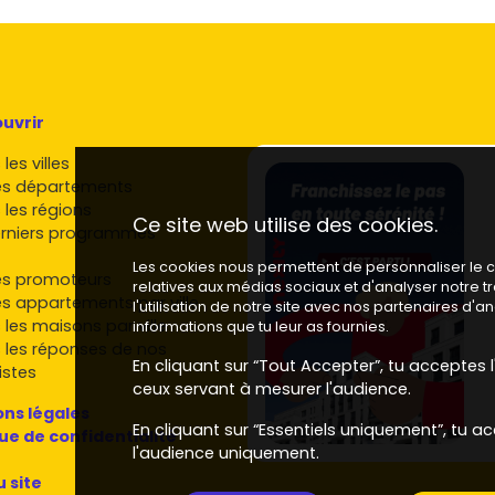
dispensable pour attirer des locataires motorisés ou
performante, chauffage économe, orientation soignée,
 les charges.
uvrir
7
/
A55
, des lignes de bus et de
Vitrolles Aéroport
pour
les villes
es départements
l'immobilier neuf à Marignane
 les régions
Ce site web utilise des cookies.
rniers programmes
interviennent sur Marignane et la métropole Aix-
Les cookies nous permettent de personnaliser le co
es promoteurs
relatives aux médias sociaux et d'analyser notre 
es appartements par ville
l'utilisation de notre site avec nos partenaires d'
placés pour la vie quotidienne.
 les maisons par ville
informations que tu leur as fournies.
nes avec une attention à l'empreinte
 les réponses de nos
En cliquant sur “Tout Accepter”, tu acceptes l'
istes
ur les emplacements stratégiques.
ceux servant à mesurer l'audience.
n intégrés et prestations actuelles.
ns légales
En cliquant sur “Essentiels uniquement”, tu ac
 primo-accédants et investisseurs.
que de confidentialité
l'audience uniquement.
e Gambetta
: acteurs réguliers en Provence avec une
u site