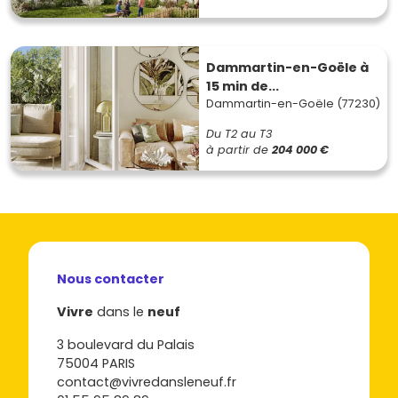
Dammartin-en-Goële à
15 min de...
Dammartin-en-Goële (77230)
Du T2 au T3
à partir de
204 000 €
Nous contacter
Vivre
dans le
neuf
3 boulevard du Palais
75004 PARIS
contact@vivredansleneuf.fr