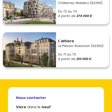
Châtenay-Malabry (92290)
Du T2 au T4
à partir de
274 000 €
L'altiora
Le Plessis-Robinson (92350)
Du T1 au T5
à partir de
210 000 €
Nous contacter
Vivre
dans le
neuf