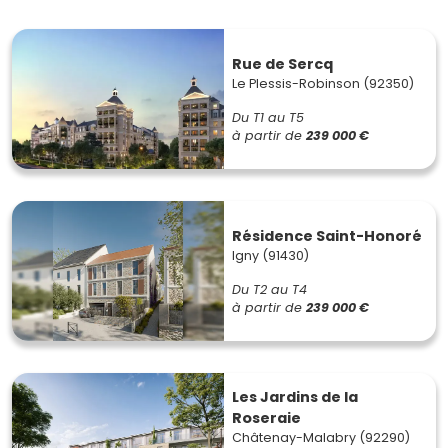
Rue de Sercq
Le Plessis-Robinson (92350)
Du T1 au T5
à partir de
239 000 €
Résidence Saint-Honoré
Igny (91430)
Du T2 au T4
à partir de
239 000 €
Les Jardins de la
Roseraie
Châtenay-Malabry (92290)