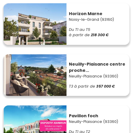
Horizon Marne
Noisy-le-Grand (93160)
Du T1 au T5
à partir de
218 300 €
Neuilly-Plaisance centre
proche...
Neuilly-Plaisance (93360)
T3
à partir de
357 000 €
Pavillon foch
Neuilly-Plaisance (93360)
Du T1 au T2