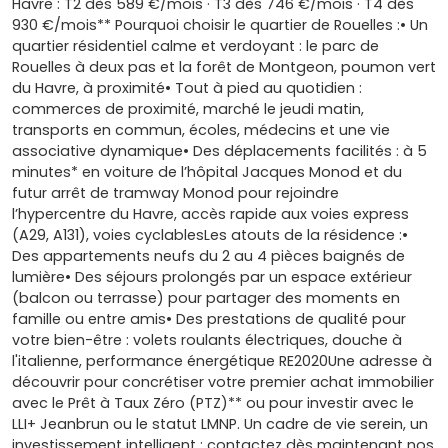
Havre : T2 dès 589 €/mois · T3 dès 746 €/mois · T4 dès
930 €/mois** Pourquoi choisir le quartier de Rouelles :• Un
quartier résidentiel calme et verdoyant : le parc de
Rouelles à deux pas et la forêt de Montgeon, poumon vert
du Havre, à proximité• Tout à pied au quotidien :
commerces de proximité, marché le jeudi matin,
transports en commun, écoles, médecins et une vie
associative dynamique• Des déplacements facilités : à 5
minutes* en voiture de l’hôpital Jacques Monod et du
futur arrêt de tramway Monod pour rejoindre
l’hypercentre du Havre, accès rapide aux voies express
(A29, A131), voies cyclablesLes atouts de la résidence :•
Des appartements neufs du 2 au 4 pièces baignés de
lumière• Des séjours prolongés par un espace extérieur
(balcon ou terrasse) pour partager des moments en
famille ou entre amis• Des prestations de qualité pour
votre bien-être : volets roulants électriques, douche à
l'italienne, performance énergétique RE2020Une adresse à
découvrir pour concrétiser votre premier achat immobilier
avec le Prêt à Taux Zéro (PTZ)** ou pour investir avec le
LLI+ Jeanbrun ou le statut LMNP. Un cadre de vie serein, un
investissement intelligent : contactez dès maintenant nos