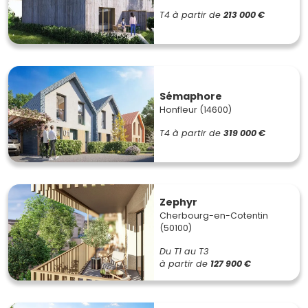
T4
à partir de
213 000 €
Sémaphore
Honfleur (14600)
T4
à partir de
319 000 €
Zephyr
Cherbourg-en-Cotentin
(50100)
Du T1 au T3
à partir de
127 900 €