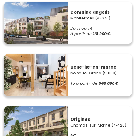
Domaine angelis
Montfermeil (93370)
Du T1 au T4
à partir de
161 900 €
Belle-ile-en-marne
Noisy-le-Grand (93160)
T5
à partir de
549 000 €
Origines
Champs-sur-Marne (77420)
NC