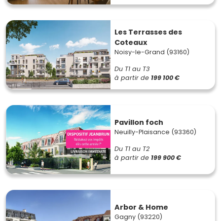
Les Terrasses des
Coteaux
Noisy-le-Grand (93160)
Du T1 au T3
à partir de
199 100 €
Pavillon foch
Neuilly-Plaisance (93360)
Du T1 au T2
à partir de
199 900 €
Arbor & Home
Gagny (93220)