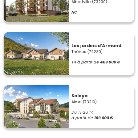
Albertville (73200)
NC
Les jardins d'Armand
Thônes (74230)
T4
à partir de
409 900 €
Soleya
Aime (73210)
Du T1 au T4
à partir de
199 000 €