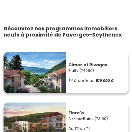
Découvrez nos programmes immobiliers
neufs à proximité de Faverges-Seythenex
Cimes et Rivages
Bluffy (74290)
T4
à partir de
519 000 €
Flore'o
Aix-les-Bains (73100)
Du T2 au T4