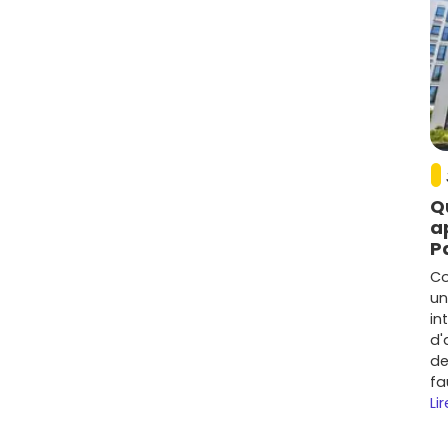
es
,
loggias
et vues dégagées valorisent franchement
lleure isolation, confort d'été, sobriété des
stes cyclables et stationnements vélos sécurisés pèsent
omboire
, équipements de quartier et accès rapide à
Q
f à Échirolles et acteurs de la
a
P
Co
ands noms et des spécialistes régionaux. Parmi les plus
un
in
d'
au familial, souvent proches des transports.
de
rnes, accent sur l'
écoresponsabilité
et la qualité
fa
Lir
ns et adresses bien ciblées.
oraines, bonnes signatures énergétiques.
olitaines avec offres variées.