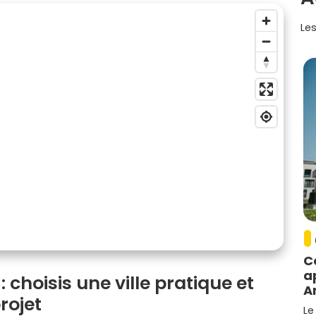
Les
C
a
: choisis une ville pratique et
A
rojet
Le