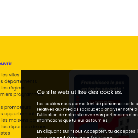
e dans les secteurs urbains en renouvellement.
nnaissance fine du marché alpin et des attentes
 et repérer les
opportunités
sur chaque quartier
get
et
date de remise des clés
sur
Vivre dans le neuf
.
 ton achat dans l'immobilier neuf à
uvrir
curiser la demande locative et la revente.
les villes
 les prestations RE2020 (orientation, protections
es départements
 les régions
) et une place de
stationnement
si tu vises une
Ce site web utilise des cookies.
rniers programmes
 des pôles d'emploi/études ; en familial, regarde les
Les cookies nous permettent de personnaliser le co
es promoteurs
relatives aux médias sociaux et d'analyser notre 
es appartements par ville
rcialisation et surveille les ouvertures de tranche.
l'utilisation de notre site avec nos partenaires d'
 les maisons par ville
informations que tu leur as fournies.
ammes d'
immobilier neuf à Échirolles
sur
Vivre dans le
 les réponses de nos
En cliquant sur “Tout Accepter”, tu acceptes l'
ix, et réserve la visite qui fera décoller ton projet.
istes
ceux servant à mesurer l'audience.