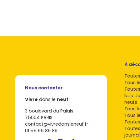
Vinci Immobilier
: opérations d'envergur
Edelis
et
Edifim
(acteurs régionaux) : co
locales.
Pour comparer les livraisons, les plans, les prix
d'Échirolles, pense à filtrer par
typologie
,
bud
Conseils express pour réussir
Échirolles
À déco
Vise la proximité tram A ou gare
pour sé
Toutes 
Compare les charges prévisionnelles
et
Tous l
solaires, ventilation).
Nous contacter
Toutes
Privilégie un extérieur
(balcon, terrasse
Nos de
location longue durée.
Vivre
dans le
neuf
neufs
Calcule le rendement
sur des T1/T2 près
Tous l
écoles et parcs.
3 boulevard du Palais
Tous l
Négocie les lots restants
en fin de comme
75004 PARIS
Toutes
contact@vivredansleneuf.fr
Prêt à passer à l'action ? Parcours les progr
Toutes
01 55 95 89 89
neuf
, compare les quartiers, les plans et les pr
journal