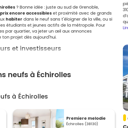
pi
irolles
? Bonne idée : juste au sud de Grenoble,
31
prix encore accessibles
et proximité avec de grands
d’
eux
habiter
dans le neuf sans t'éloigner de la ville, ou si
qu
les étudiants et jeunes actifs de la métropole. Pour
Lir
par quartier, va jeter un œil aux annonces
ton projet dès aujourd'hui.
urs et investisseurs
ée de main : tu profites de la proximité immédiate de
cientifique, GIANT, Technopole, CHU, campus UGA),
STMicroelectronics, Schneider Electric…). C'est un vrai
s neufs à Échirolles
 d'Échirolles et rejoint Grenoble rapidement, la
gare
 la
rocade sud
te connecte aux axes A480/N87. Pour la
fs à Échirolles
t solide.
rcs, les équipements sportifs et culturels, tu profites
es (Comboire, Grand'Place à proximité) et des
Premiere melodie
Échirolles (38130)
C