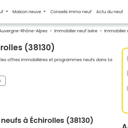
uf
Maison
neuve
Conseils
immo neuf
Actu
du neuf
 Auvergne-Rhône-Alpes
Immobilier neuf Isère
Immobilier 
rolles (38130)
s les offres immobilières et programmes neufs dans ta
s
eufs à Échirolles (38130)
A