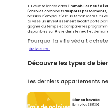
Tu veux te lancer dans l'
immobilier neuf à Éch
Échirolles combine
transports performants
,
bassins d'emploi. C'est un terrain idéal si tu v
tu vises un
investissement locatif
porté par 
gagner du temps et comparer les programmes 
disponibles sur
Vivre dans le neuf
et démarre 
Pourquoi la ville séduit achete
Lire la suite...
Dynamique économique grenobloise
à port
Grenoble et de ses pôles majeurs (Polygone s
ainsi que des grands employeurs de la vallée (
Découvre les types de bien
moteur pour la
stabilité de la demande
.
Mobilité facilitée
: le
tram A
dessert le centre
d'Échirolles
relie Grenoble et le sillon alpin, et
Les derniers appartements neu
vie quotidienne et les locataires, c'est un atou
Qualité de vie
: entre la
Frange verte
, les pa
d'un cadre de vie agréable avec des commerc
Bianco bavella
services complets.
Échirolles (38130)