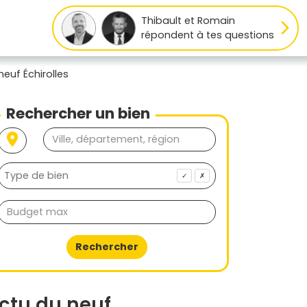
Thibault et Romain
répondent à tes questions
neuf Échirolles
Rechercher un bien
✓
✗
Rechercher
ctu du neuf