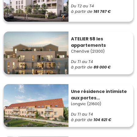
Du T2 au T4
à partir de
161 767 €
ATELIER 58 les
appartements
Chenôve (21300)
Du T1 au T4
à partir de
89 000 €
Une résidence intimiste
aux portes...
Longvic (21600)
Du T1 au T4
à partir de
104 621 €