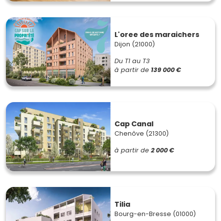
L'oree des maraichers
Dijon (21000)
Du T1 au T3
à partir de
139 000 €
Cap Canal
Chenôve (21300)
à partir de
2 000 €
Tilia
Bourg-en-Bresse (01000)