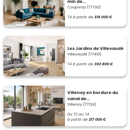
min de...
Coupvray (77700)
T4
à partir de
319 000 €
Les Jardins de Villevaudé
Villevaudé (77410)
T4
à partir de
363 800 €
Villenoy en bordure du
canal de...
Villenoy (77124)
Du T2 au T4
à partir de
217 000 €