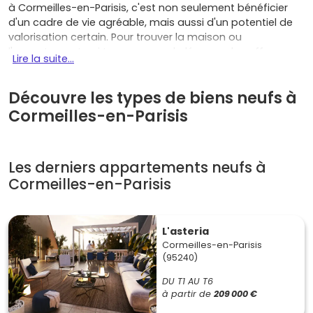
à Cormeilles-en-Parisis, c'est non seulement bénéficier
d'un cadre de vie agréable, mais aussi d'un potentiel de
valorisation certain. Pour trouver la maison ou
l'appartement qui te correspond, découvre les offres
Lire la suite...
disponibles sur
Vivre dans le neuf
et lance-toi dans ton
projet dès aujourd'hui !
Découvre les types de biens neufs à
Cormeilles-en-Parisis
Les atouts d'un investissement à
Cormeilles-en-Parisis
Les derniers appartements neufs à
Une qualité de vie préservée
Cormeilles-en-Parisis
Cormeilles-en-Parisis offre un cadre de vie paisible avec
ses parcs et ses berges aménagées. La ville est idéale
pour les familles souhaitant profiter d'un environnement
L'asteria
calme tout en restant proche de la capitale.
Cormeilles-en-Parisis
(95240)
Un marché locatif prometteur
Proche de centres économiques importants et bien
DU T1 AU T6
desservie par les transports en commun, Cormeilles-en-
à partir de
209 000 €
Parisis attire de nombreux locataires. La
demande